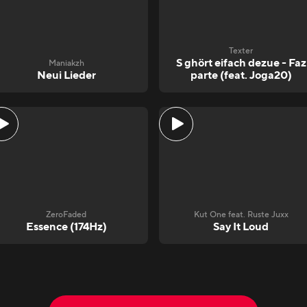
Texter
S ghört eifach dezue - Faz
Maniakzh
Neui Lieder
parte (feat. Joga20)
ZeroFaded
Kut One feat. Ruste Juxx
Essence (174Hz)
Say It Loud