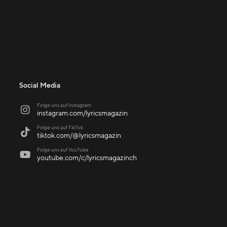
Social Media
Folge uns auf Instagram

instagram.com/lyricsmagazin
Folge uns auf TikTok

tiktok.com/@lyricsmagazin
Folge uns auf YouTube

youtube.com/c/lyricsmagazinch