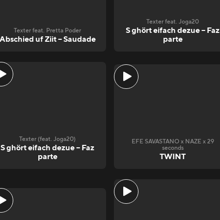
Texter feat. Joga20
S ghört eifach dezue – Faz
Texter feat. Pretta Poder
Abschied uf Ziit – Saudade
parte
Texter (feat. Joga20)
EFE SAVASTANO x NAZE x 29
S ghört eifach dezue – Faz
seconds
parte
TWINT