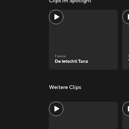
Clips im Spotlight
Freeze
De letschti Tanz
Weitere Clips