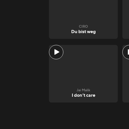
CIRO
Du bist weg
Jai Malik
I don‘t care