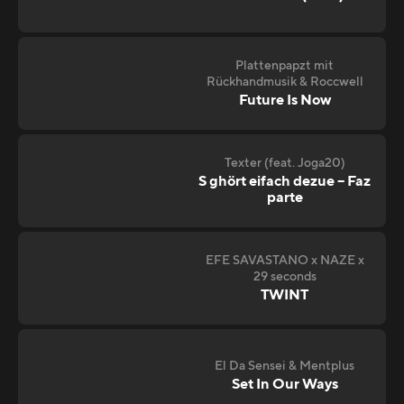
Plattenpapzt mit
Rückhandmusik & Roccwell
Future Is Now
Texter (feat. Joga20)
S ghört eifach dezue – Faz
parte
EFE SAVASTANO x NAZE x
29 seconds
TWINT
El Da Sensei & Mentplus
Set In Our Ways