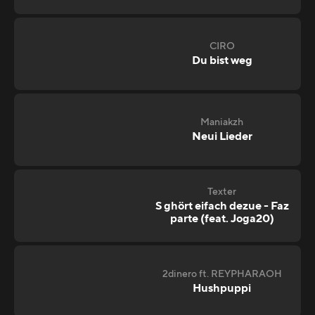
CIRO
Du bist weg
Maniakzh
Neui Lieder
Texter
S ghört eifach dezue - Faz
parte (feat. Joga20)
2dinero ft. REYPHARAOH
Hushpuppi