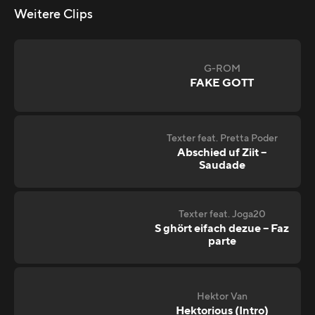
Weitere Clips
G-ROM
FAKE GOTT
Texter feat. Pretta Poder
Abschied uf Ziit –
Saudade
Texter feat. Joga20
S ghört eifach dezue – Faz
parte
Hektor Van
Hektorious (Intro)