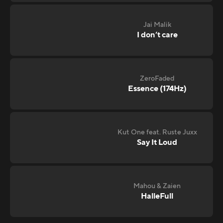
Jai Malik
I don‘t care
ZeroFaded
Essence (174Hz)
Kut One feat. Ruste Juxx
Say It Loud
Mahou & Zaien
HalleFull