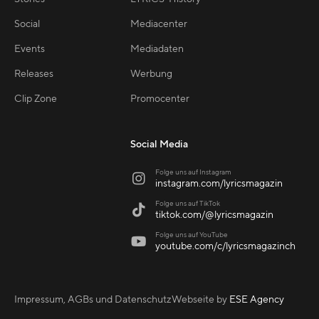
Social
Mediacenter
Events
Mediadaten
Releases
Werbung
Clip Zone
Promocenter
Social Media
Folge uns auf Instagram

instagram.com/lyricsmagazin
Folge uns auf TikTok

tiktok.com/@lyricsmagazin
Folge uns auf YouTube

youtube.com/c/lyricsmagazinch
Impressum, AGBs und Datenschutz
Webseite by
ESE Agency