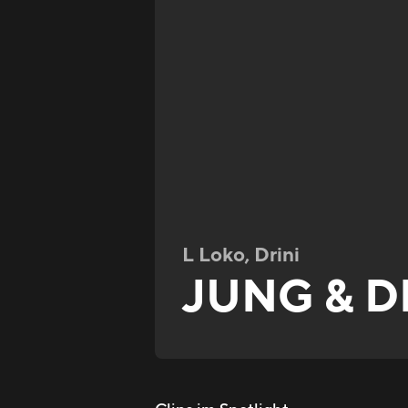
L Loko, Drini
JUNG & D