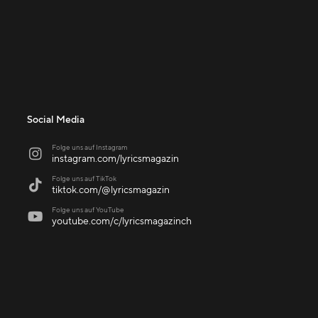
Social Media
Folge uns auf Instagram

instagram.com/lyricsmagazin
Folge uns auf TikTok

tiktok.com/@lyricsmagazin
Folge uns auf YouTube

youtube.com/c/lyricsmagazinch