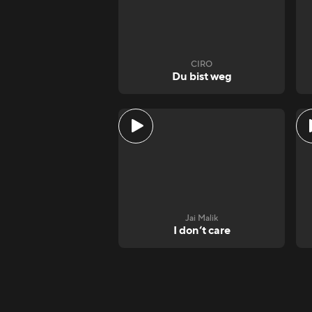
CIRO
Du bist weg
Jai Malik
I don‘t care