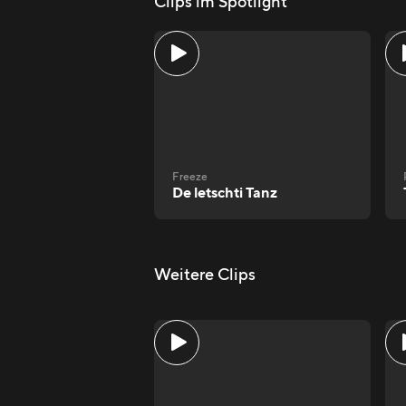
Clips im Spotlight
Freeze
De letschti Tanz
Weitere Clips