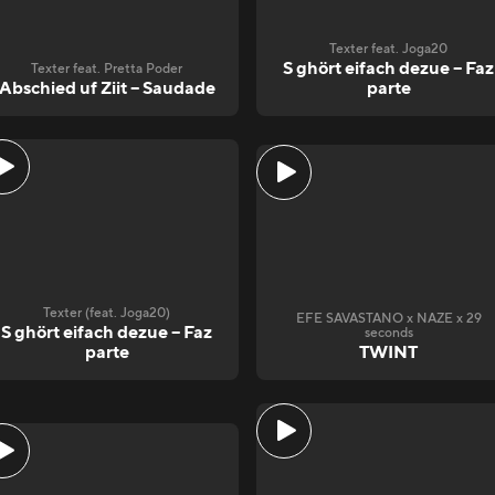
Texter feat. Joga20
S ghört eifach dezue – Faz
Texter feat. Pretta Poder
Abschied uf Ziit – Saudade
parte
Texter (feat. Joga20)
EFE SAVASTANO x NAZE x 29
S ghört eifach dezue – Faz
seconds
parte
TWINT