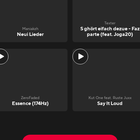
Texter
S ghört eifach dezue - Faz
Maniakzh
Neui Lieder
parte (feat. Joga20)
ZeroFaded
Kut One feat. Ruste Juxx
Essence (174Hz)
Say It Loud