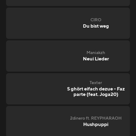
CIRO
Du bist weg
Maniakzh
Neui Lieder
Texter
S ghört eifach dezue - Faz
parte (feat. Joga20)
2dinero ft. REYPHARAOH
Hushpuppi