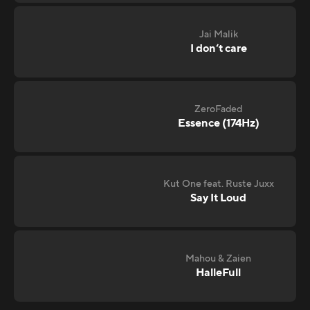
Jai Malik
I don‘t care
ZeroFaded
Essence (174Hz)
Kut One feat. Ruste Juxx
Say It Loud
Mahou & Zaien
HalleFull