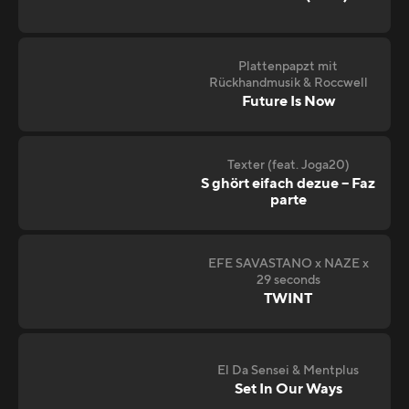
Plattenpapzt mit
Rückhandmusik & Roccwell
Future Is Now
Texter (feat. Joga20)
S ghört eifach dezue – Faz
parte
EFE SAVASTANO x NAZE x
29 seconds
TWINT
El Da Sensei & Mentplus
Set In Our Ways