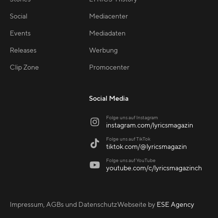
Social
Mediacenter
Events
Mediadaten
Releases
Werbung
Clip Zone
Promocenter
Social Media
Folge uns auf Instagram

instagram.com/lyricsmagazin
Folge uns auf TikTok

tiktok.com/@lyricsmagazin
Folge uns auf YouTube

youtube.com/c/lyricsmagazinch
Impressum, AGBs und Datenschutz
Webseite by
ESE Agency