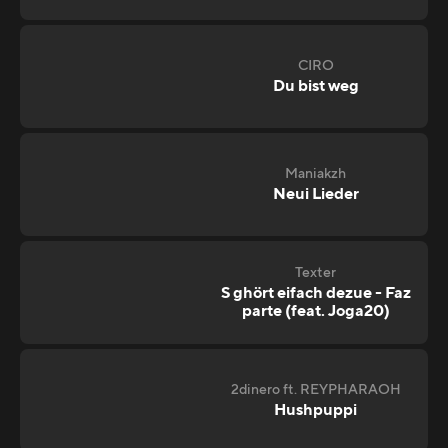
CIRO
Du bist weg
Maniakzh
Neui Lieder
Texter
S ghört eifach dezue - Faz
parte (feat. Joga20)
2dinero ft. REYPHARAOH
Hushpuppi