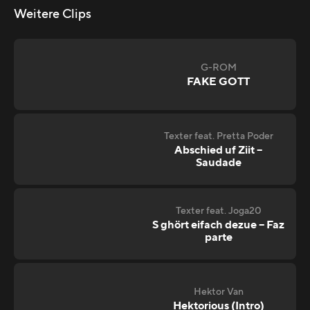
Weitere Clips
G-ROM
FAKE GOTT
Texter feat. Pretta Poder
Abschied uf Ziit –
Saudade
Texter feat. Joga20
S ghört eifach dezue – Faz
parte
Hektor Van
Hektorious (Intro)