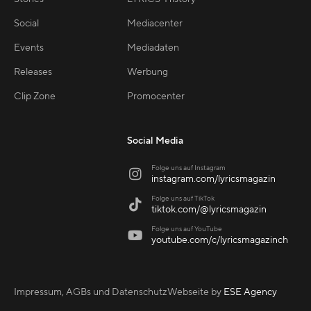
Social
Mediacenter
Events
Mediadaten
Releases
Werbung
Clip Zone
Promocenter
Social Media
Folge uns auf Instagram

instagram.com/lyricsmagazin
Folge uns auf TikTok

tiktok.com/@lyricsmagazin
Folge uns auf YouTube

youtube.com/c/lyricsmagazinch
Impressum, AGBs und Datenschutz
Webseite by
ESE Agency