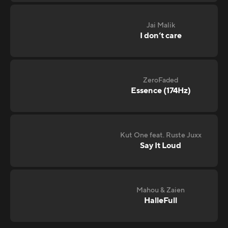
Jai Malik
I don‘t care
ZeroFaded
Essence (174Hz)
Kut One feat. Ruste Juxx
Say It Loud
Mahou & Zaien
HalleFull