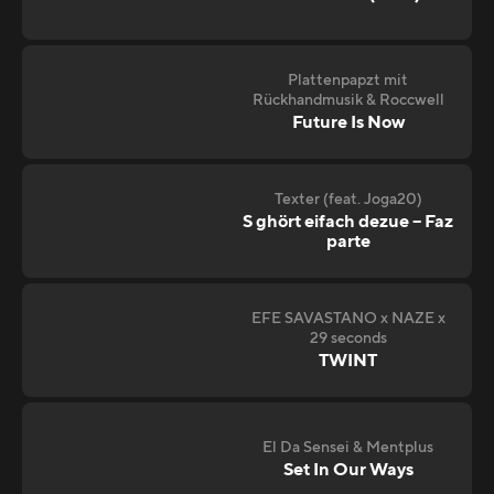
Plattenpapzt mit
Rückhandmusik & Roccwell
Future Is Now
Texter (feat. Joga20)
S ghört eifach dezue – Faz
parte
EFE SAVASTANO x NAZE x
29 seconds
TWINT
El Da Sensei & Mentplus
Set In Our Ways