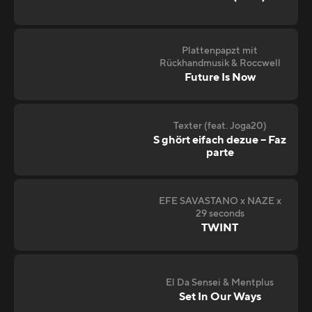
Plattenpapzt mit
Rückhandmusik & Roccwell
Future Is Now
Texter (feat. Joga20)
S ghört eifach dezue – Faz
parte
EFE SAVASTANO x NAZE x
29 seconds
TWINT
El Da Sensei & Mentplus
Set In Our Ways