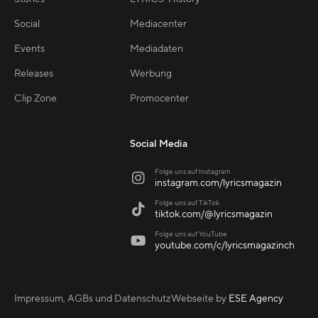
Social
Mediacenter
Events
Mediadaten
Releases
Werbung
Clip Zone
Promocenter
Social Media
Folge uns auf Instagram

instagram.com/lyricsmagazin
Folge uns auf TikTok

tiktok.com/@lyricsmagazin
Folge uns auf YouTube

youtube.com/c/lyricsmagazinch
Impressum, AGBs und Datenschutz
Webseite by
ESE Agency