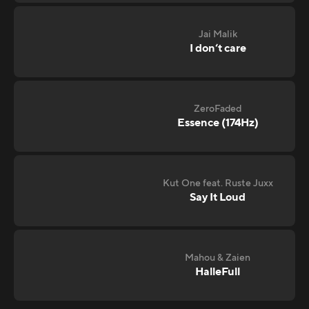
Jai Malik
I don‘t care
ZeroFaded
Essence (174Hz)
Kut One feat. Ruste Juxx
Say It Loud
Mahou & Zaien
HalleFull