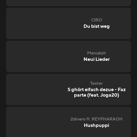
CIRO
Du bist weg
Maniakzh
Neui Lieder
Texter
S ghört eifach dezue - Faz
parte (feat. Joga20)
2dinero ft. REYPHARAOH
Hushpuppi