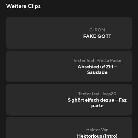
Weitere Clips
G-ROM
FAKE GOTT
Texter feat. Pretta Poder
Abschied uf Ziit –
Saudade
Texter feat. Joga20
S ghört eifach dezue – Faz
parte
Hektor Van
Hektorious (Intro)