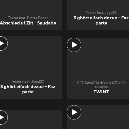
Texter feat. Joga20
S ghört eifach dezue – Faz
Texter feat. Pretta Poder
Abschied uf Ziit – Saudade
parte
Texter (feat. Joga20)
EFE SAVASTANO x NAZE x 29
S ghört eifach dezue – Faz
seconds
parte
TWINT