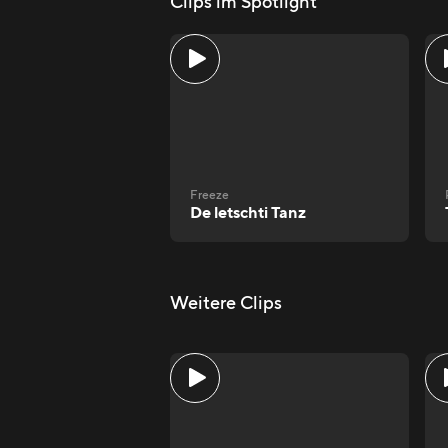
Clips im Spotlight
Freeze
De letschti Tanz
Weitere Clips