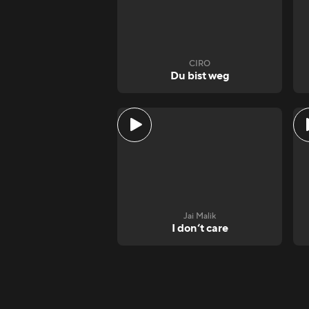
CIRO
Du bist weg
Jai Malik
I don‘t care