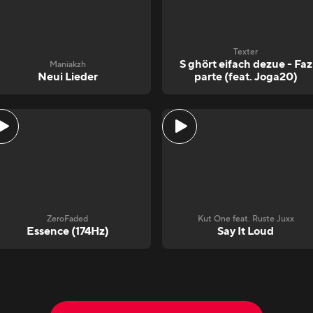
Texter
S ghört eifach dezue - Faz
Maniakzh
Neui Lieder
parte (feat. Joga20)
ZeroFaded
Kut One feat. Ruste Juxx
Essence (174Hz)
Say It Loud