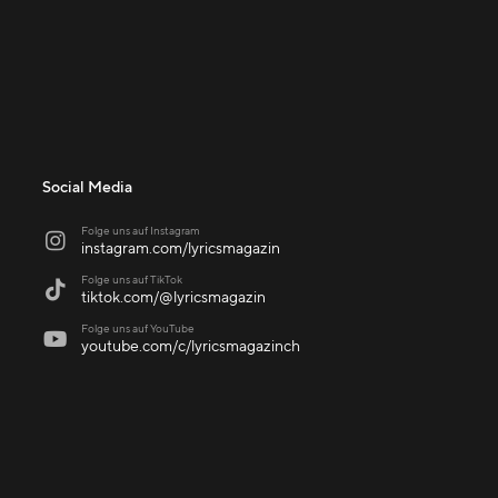
Social Media
Folge uns auf Instagram

instagram.com/lyricsmagazin
Folge uns auf TikTok

tiktok.com/@lyricsmagazin
Folge uns auf YouTube

youtube.com/c/lyricsmagazinch