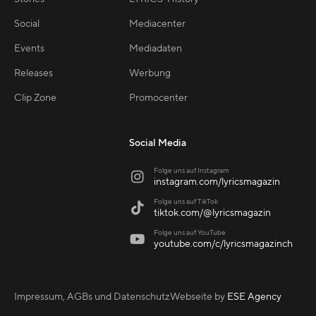
Social
Mediacenter
Events
Mediadaten
Releases
Werbung
Clip Zone
Promocenter
Social Media
Folge uns auf Instagram

instagram.com/lyricsmagazin
Folge uns auf TikTok

tiktok.com/@lyricsmagazin
Folge uns auf YouTube

youtube.com/c/lyricsmagazinch
Impressum, AGBs und Datenschutz
Webseite by
ESE Agency