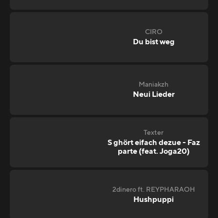
CIRO
Du bist weg
Maniakzh
Neui Lieder
Texter
S ghört eifach dezue - Faz
parte (feat. Joga20)
2dinero ft. REYPHARAOH
Hushpuppi