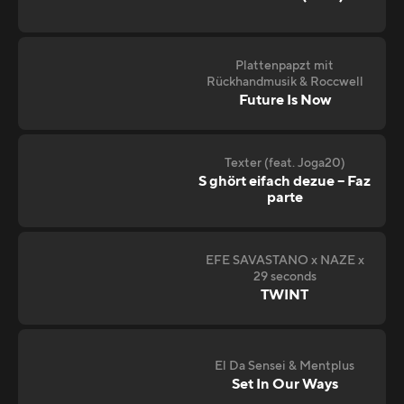
Plattenpapzt mit
Rückhandmusik & Roccwell
Future Is Now
Texter (feat. Joga20)
S ghört eifach dezue – Faz
parte
EFE SAVASTANO x NAZE x
29 seconds
TWINT
El Da Sensei & Mentplus
Set In Our Ways