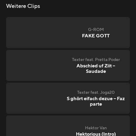
Weitere Clips
G-ROM
FAKE GOTT
Texter feat. Pretta Poder
Abschied uf Ziit –
Saudade
Texter feat. Joga20
S ghört eifach dezue – Faz
parte
Hektor Van
Hektorious (Intro)