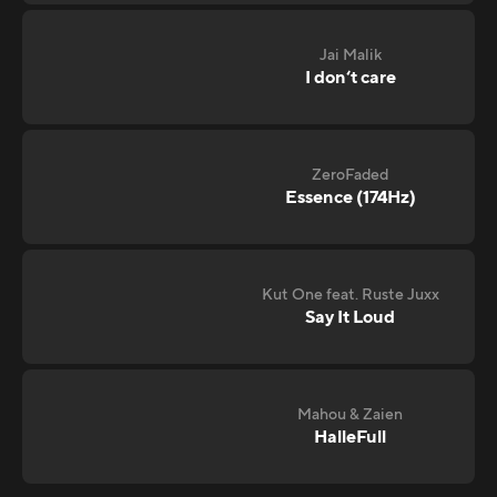
Jai Malik
I don‘t care
ZeroFaded
Essence (174Hz)
Kut One feat. Ruste Juxx
Say It Loud
Mahou & Zaien
HalleFull