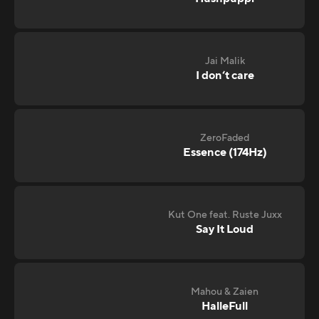
Jai Malik
I don‘t care
ZeroFaded
Essence (174Hz)
Kut One feat. Ruste Juxx
Say It Loud
Mahou & Zaien
HalleFull