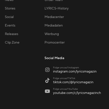
Stories
LYRICS-History
Social
Mediacenter
Events
Mediadaten
Releases
Werbung
Clip Zone
Promocenter
Social Media
Folge uns auf Instagram

instagram.com/lyricsmagazin
Folge uns auf TikTok

tiktok.com/@lyricsmagazin
Folge uns auf YouTube

youtube.com/c/lyricsmagazinch