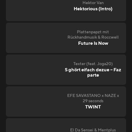
Hektor Van
Hektorious (Intro)
Plattenpapzt mit
Rückhandmusik & Roccwell
Future Is Now
Texter (feat. Joga20)
S ghört eifach dezue – Faz
parte
EFE SAVASTANO x NAZE x
29 seconds
TWINT
El Da Sensei & Mentplus