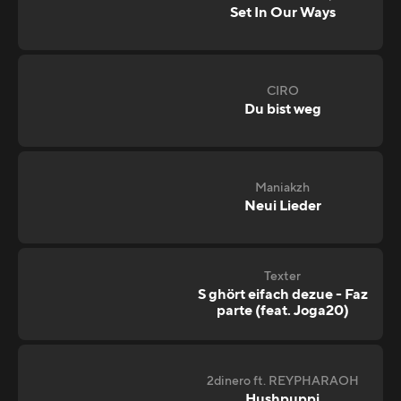
Set In Our Ways
CIRO
Du bist weg
Maniakzh
Neui Lieder
Texter
S ghört eifach dezue - Faz
parte (feat. Joga20)
2dinero ft. REYPHARAOH
Hushpuppi