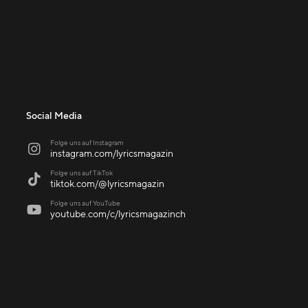
Social Media
Folge uns auf Instagram

instagram.com/lyricsmagazin
Folge uns auf TikTok

tiktok.com/@lyricsmagazin
Folge uns auf YouTube

youtube.com/c/lyricsmagazinch