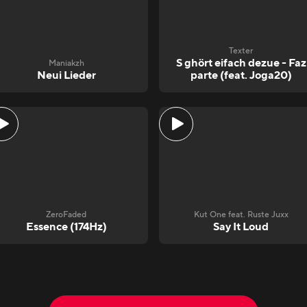
Texter
S ghört eifach dezue - Faz
Maniakzh
Neui Lieder
parte (feat. Joga20)
ZeroFaded
Kut One feat. Ruste Juxx
Essence (174Hz)
Say It Loud