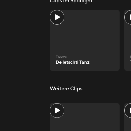
Clips im Spotlight
Freeze
De letschti Tanz
Weitere Clips