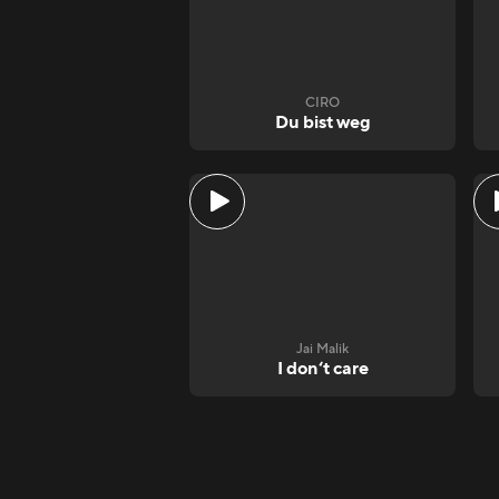
CIRO
Du bist weg
Jai Malik
I don‘t care