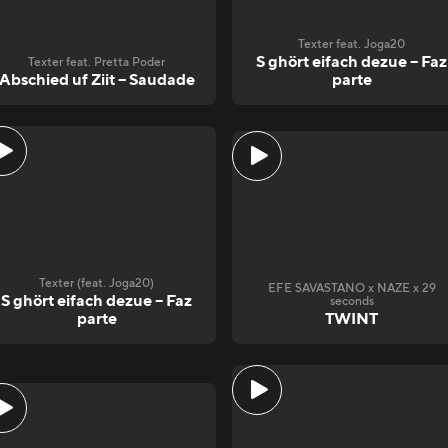
Texter feat. Joga20
S ghört eifach dezue – Faz
Texter feat. Pretta Poder
Abschied uf Ziit – Saudade
parte
Texter (feat. Joga20)
EFE SAVASTANO x NAZE x 29
S ghört eifach dezue – Faz
seconds
parte
TWINT