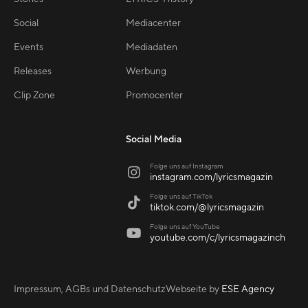
Social
Mediacenter
Events
Mediadaten
Releases
Werbung
Clip Zone
Promocenter
Social Media
Folge uns auf Instagram

instagram.com/lyricsmagazin
Folge uns auf TikTok

tiktok.com/@lyricsmagazin
Folge uns auf YouTube

youtube.com/c/lyricsmagazinch
Impressum, AGBs und Datenschutz
Webseite by
ESE Agency