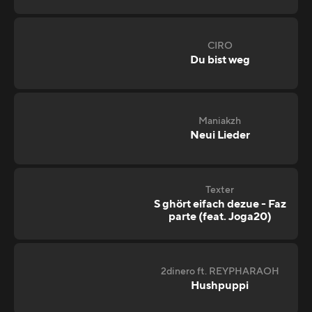
CIRO
Du bist weg
Maniakzh
Neui Lieder
Texter
S ghört eifach dezue - Faz
parte (feat. Joga20)
2dinero ft. REYPHARAOH
Hushpuppi