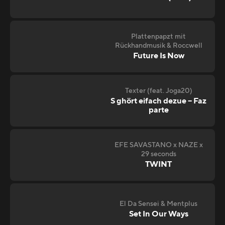
Plattenpapzt mit
Rückhandmusik & Roccwell
Future Is Now
Texter (feat. Joga20)
S ghört eifach dezue – Faz
parte
EFE SAVASTANO x NAZE x
29 seconds
TWINT
El Da Sensei & Mentplus
Set In Our Ways