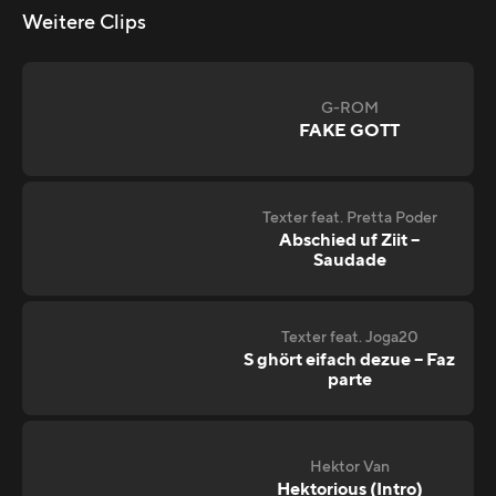
Weitere Clips
G-ROM
FAKE GOTT
Texter feat. Pretta Poder
Abschied uf Ziit –
Saudade
Texter feat. Joga20
S ghört eifach dezue – Faz
parte
Hektor Van
Hektorious (Intro)