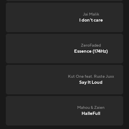
Jai Malik
I don‘t care
ZeroFaded
Essence (174Hz)
Kut One feat. Ruste Juxx
Say It Loud
Mahou & Zaien
HalleFull