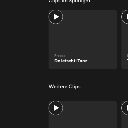
Clips im Spotlight
Freeze
De letschti Tanz
Weitere Clips