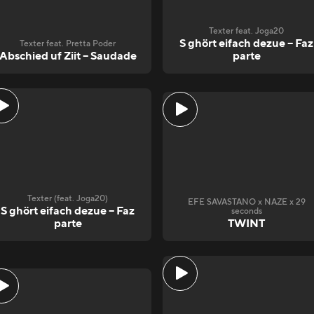
Texter feat. Joga20
S ghört eifach dezue – Faz
Texter feat. Pretta Poder
Abschied uf Ziit – Saudade
parte
Texter (feat. Joga20)
EFE SAVASTANO x NAZE x 29
S ghört eifach dezue – Faz
seconds
parte
TWINT