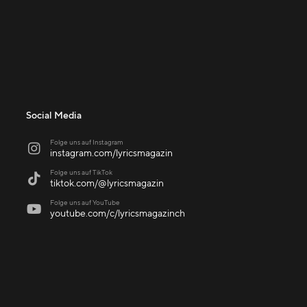
Social Media
Folge uns auf Instagram

instagram.com/lyricsmagazin
Folge uns auf TikTok

tiktok.com/@lyricsmagazin
Folge uns auf YouTube

youtube.com/c/lyricsmagazinch