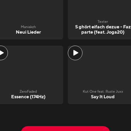
Texter
S ghört eifach dezue - Faz
Maniakzh
Neui Lieder
parte (feat. Joga20)
ZeroFaded
Kut One feat. Ruste Juxx
Essence (174Hz)
Say It Loud