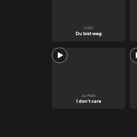
CIRO
Du bist weg
Jai Malik
I don‘t care