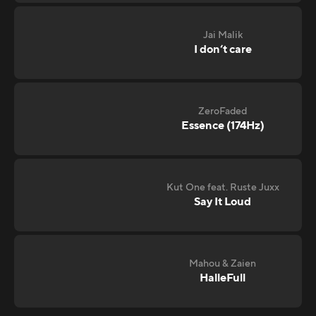
Jai Malik
I don‘t care
ZeroFaded
Essence (174Hz)
Kut One feat. Ruste Juxx
Say It Loud
Mahou & Zaien
HalleFull