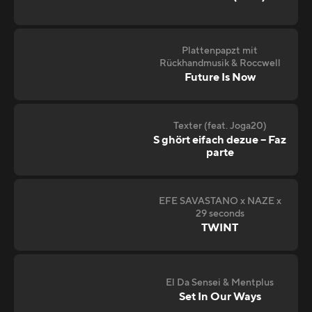
Plattenpapzt mit
Rückhandmusik & Roccwell
Future Is Now
Texter (feat. Joga20)
S ghört eifach dezue – Faz
parte
EFE SAVASTANO x NAZE x
29 seconds
TWINT
El Da Sensei & Mentplus
Set In Our Ways