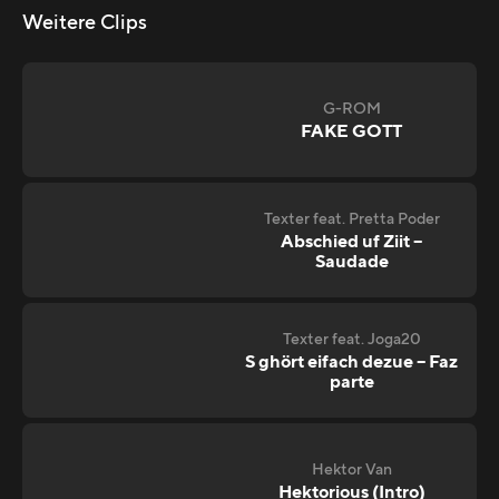
Weitere Clips
G-ROM
FAKE GOTT
Texter feat. Pretta Poder
Abschied uf Ziit –
Saudade
Texter feat. Joga20
S ghört eifach dezue – Faz
parte
Hektor Van
Hektorious (Intro)