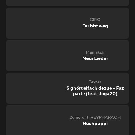
CIRO
Du bist weg
Maniakzh
Neui Lieder
Texter
S ghört eifach dezue - Faz
parte (feat. Joga20)
2dinero ft. REYPHARAOH
Hushpuppi