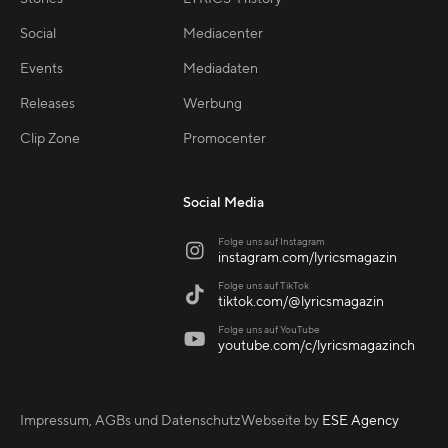
Social
Mediacenter
Events
Mediadaten
Releases
Werbung
Clip Zone
Promocenter
Social Media
Folge uns auf Instagram

instagram.com/lyricsmagazin
Folge uns auf TikTok

tiktok.com/@lyricsmagazin
Folge uns auf YouTube

youtube.com/c/lyricsmagazinch
Impressum, AGBs und Datenschutz
Webseite by
ESE Agency