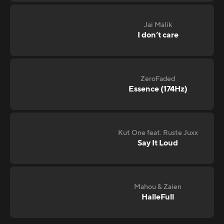
Jai Malik
I don‘t care
ZeroFaded
Essence (174Hz)
Kut One feat. Ruste Juxx
Say It Loud
Mahou & Zaien
HalleFull