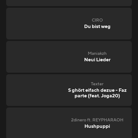
CIRO
Du bist weg
Maniakzh
Neui Lieder
Texter
S ghört eifach dezue - Faz
parte (feat. Joga20)
2dinero ft. REYPHARAOH
Hushpuppi