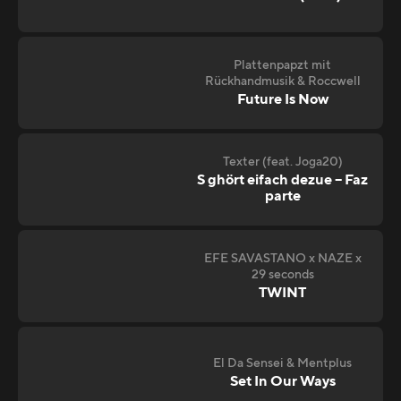
Plattenpapzt mit
Rückhandmusik & Roccwell
Future Is Now
Texter (feat. Joga20)
S ghört eifach dezue – Faz
parte
EFE SAVASTANO x NAZE x
29 seconds
TWINT
El Da Sensei & Mentplus
Set In Our Ways