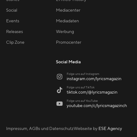
Social
Mediacenter
Events
Mediadaten
Releases
Werbung
Clip Zone
Promocenter
Social Media
Folge uns auf Instagram

instagram.com/lyricsmagazin
Folge uns auf TikTok

tiktok.com/@lyricsmagazin
Folge uns auf YouTube

youtube.com/c/lyricsmagazinch
Impressum, AGBs und Datenschutz
Webseite by
ESE Agency