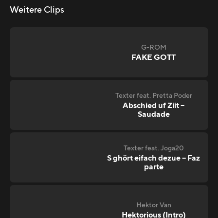
Weitere Clips
G-ROM
FAKE GOTT
Texter feat. Pretta Poder
Abschied uf Ziit –
Saudade
Texter feat. Joga20
S ghört eifach dezue – Faz
parte
Hektor Van
Hektorious (Intro)