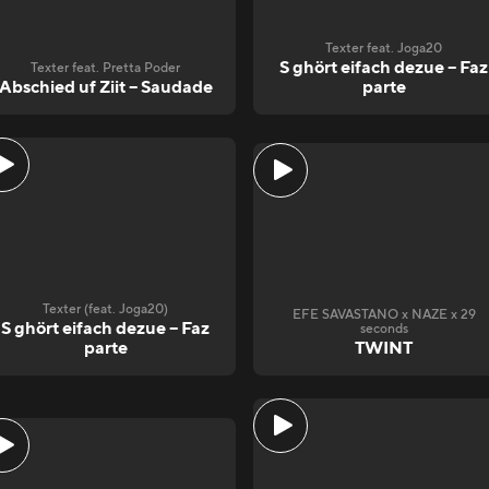
Texter feat. Joga20
S ghört eifach dezue – Faz
Texter feat. Pretta Poder
Abschied uf Ziit – Saudade
parte
Texter (feat. Joga20)
EFE SAVASTANO x NAZE x 29
S ghört eifach dezue – Faz
seconds
parte
TWINT