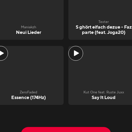
Texter
S ghört eifach dezue - Faz
Maniakzh
Neui Lieder
parte (feat. Joga20)
ZeroFaded
Kut One feat. Ruste Juxx
Essence (174Hz)
Say It Loud