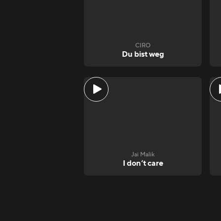
CIRO
Du bist weg
Jai Malik
I don‘t care