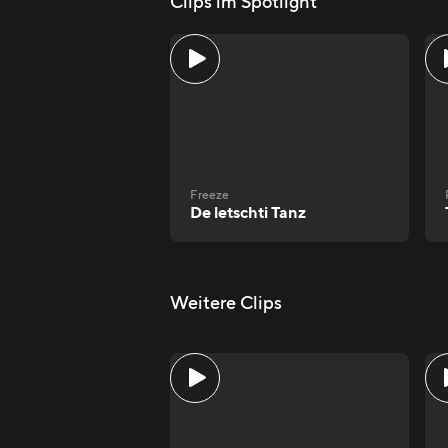
Clips im Spotlight
Freeze
De letschti Tanz
Weitere Clips