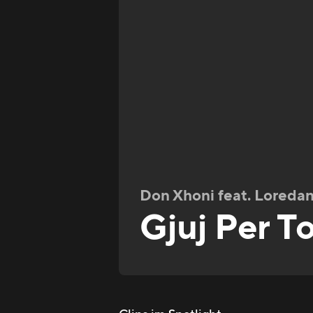
Don Xhoni feat. Loreda
Gjuj Per T