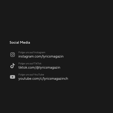
Social Media
Folge uns auf Instagram

instagram.com/lyricsmagazin
Folge uns auf TikTok

tiktok.com/@lyricsmagazin
Folge uns auf YouTube

youtube.com/c/lyricsmagazinch