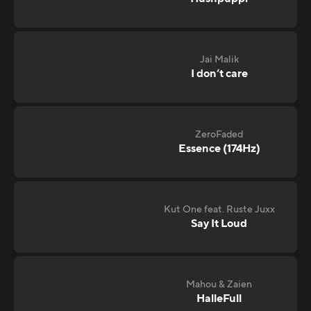
Jai Malik
I don‘t care
ZeroFaded
Essence (174Hz)
Kut One feat. Ruste Juxx
Say It Loud
Mahou & Zaien
HalleFull