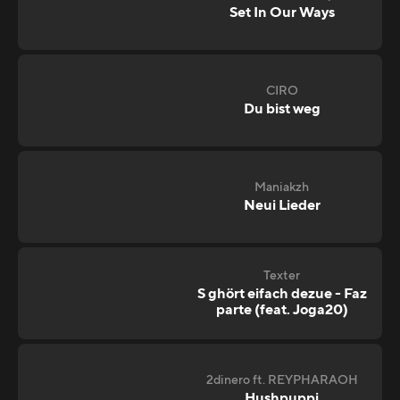
Set In Our Ways
CIRO
Du bist weg
Maniakzh
Neui Lieder
Texter
S ghört eifach dezue - Faz
parte (feat. Joga20)
2dinero ft. REYPHARAOH
Hushpuppi