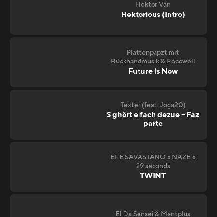
Hektor Van
Hektorious (Intro)
Plattenpapzt mit
Rückhandmusik & Roccwell
Future Is Now
Texter (feat. Joga20)
S ghört eifach dezue – Faz
parte
EFE SAVASTANO x NAZE x
29 seconds
TWINT
El Da Sensei & Mentplus