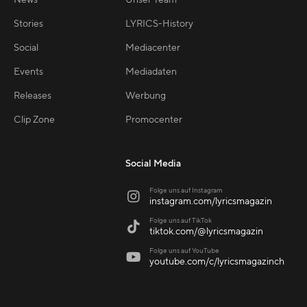
Stories
LYRICS-History
Social
Mediacenter
Events
Mediadaten
Releases
Werbung
Clip Zone
Promocenter
Social Media
Folge uns auf Instagram

instagram.com/lyricsmagazin
Folge uns auf TikTok

tiktok.com/@lyricsmagazin
Folge uns auf YouTube

youtube.com/c/lyricsmagazinch