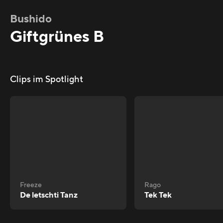
Bushido
Giftgrünes B
Clips im Spotlight
Freeze
Rago
De letschti Tanz
Tek Tek