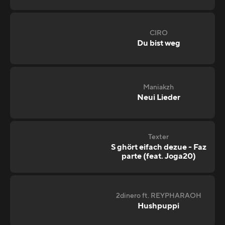
CIRO
Du bist weg
Maniakzh
Neui Lieder
Texter
S ghört eifach dezue - Faz
parte (feat. Joga20)
2dinero ft. REYPHARAOH
Hushpuppi