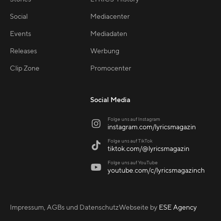
Social
Mediacenter
Events
Mediadaten
Releases
Werbung
Clip Zone
Promocenter
Social Media
Folge uns auf Instagram

instagram.com/lyricsmagazin
Folge uns auf TikTok

tiktok.com/@lyricsmagazin
Folge uns auf YouTube

youtube.com/c/lyricsmagazinch
Impressum, AGBs und Datenschutz
Webseite by
ESE Agency