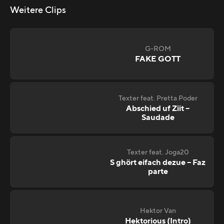
Weitere Clips
G-ROM
FAKE GOTT
Texter feat. Pretta Poder
Abschied uf Ziit –
Saudade
Texter feat. Joga20
S ghört eifach dezue – Faz
parte
Hektor Van
Hektorious (Intro)