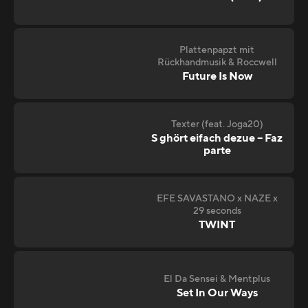
Plattenpapzt mit
Rückhandmusik & Roccwell
Future Is Now
Texter (feat. Joga20)
S ghört eifach dezue – Faz
parte
EFE SAVASTANO x NAZE x
29 seconds
TWINT
El Da Sensei & Mentplus
Set In Our Ways