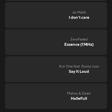
Jai Malik
I don‘t care
ZeroFaded
Essence (174Hz)
Kut One feat. Ruste Juxx
Say It Loud
Mahou & Zaien
HalleFull