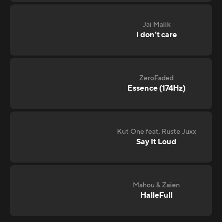
Jai Malik
I don‘t care
ZeroFaded
Essence (174Hz)
Kut One feat. Ruste Juxx
Say It Loud
Mahou & Zaien
HalleFull