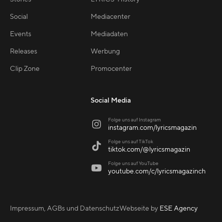
Social
Mediacenter
Events
Mediadaten
Releases
Werbung
Clip Zone
Promocenter
Social Media
Folge uns auf Instagram

instagram.com/lyricsmagazin
Folge uns auf TikTok

tiktok.com/@lyricsmagazin
Folge uns auf YouTube

youtube.com/c/lyricsmagazinch
Impressum, AGBs und Datenschutz
Webseite by
ESE Agency