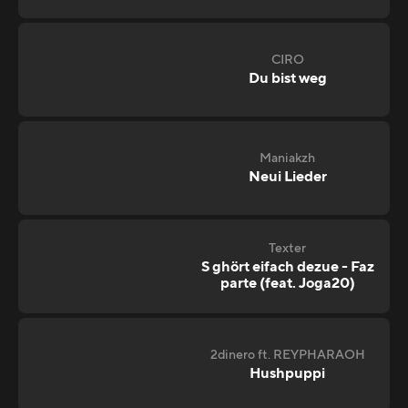
CIRO
Du bist weg
Maniakzh
Neui Lieder
Texter
S ghört eifach dezue - Faz
parte (feat. Joga20)
2dinero ft. REYPHARAOH
Hushpuppi