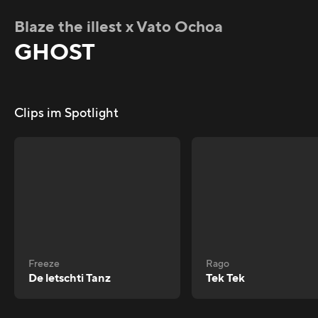
Blaze the illest x Vato Ochoa
GHOST
Clips im Spotlight
Freeze
Rago
De letschti Tanz
Tek Tek