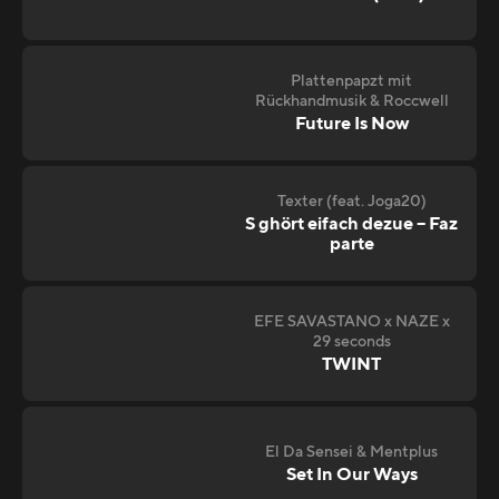
Plattenpapzt mit
Rückhandmusik & Roccwell
Future Is Now
Texter (feat. Joga20)
S ghört eifach dezue – Faz
parte
EFE SAVASTANO x NAZE x
29 seconds
TWINT
El Da Sensei & Mentplus
Set In Our Ways