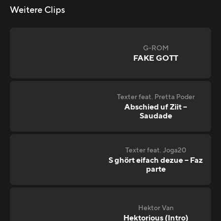
Weitere Clips
G-ROM
FAKE GOTT
Texter feat. Pretta Poder
Abschied uf Ziit –
Saudade
Texter feat. Joga20
S ghört eifach dezue – Faz
parte
Hektor Van
Hektorious (Intro)