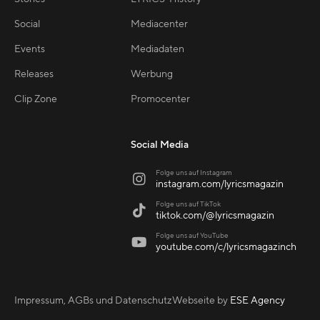
Social
Mediacenter
Events
Mediadaten
Releases
Werbung
Clip Zone
Promocenter
Social Media
Folge uns auf Instagram

instagram.com/lyricsmagazin
Folge uns auf TikTok

tiktok.com/@lyricsmagazin
Folge uns auf YouTube

youtube.com/c/lyricsmagazinch
Impressum, AGBs und Datenschutz
Webseite by
ESE Agency