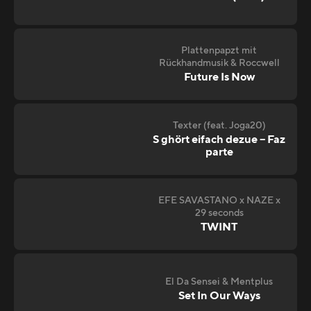
Plattenpapzt mit
Rückhandmusik & Roccwell
Future Is Now
Texter (feat. Joga20)
S ghört eifach dezue – Faz
parte
EFE SAVASTANO x NAZE x
29 seconds
TWINT
El Da Sensei & Mentplus
Set In Our Ways