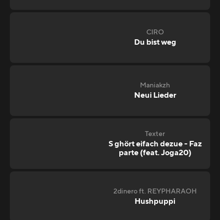
CIRO
Du bist weg
Maniakzh
Neui Lieder
Texter
S ghört eifach dezue - Faz
parte (feat. Joga20)
2dinero ft. REYPHARAOH
Hushpuppi