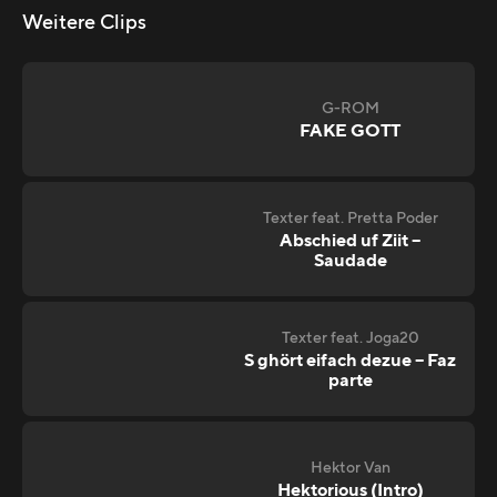
Weitere Clips
G-ROM
FAKE GOTT
Texter feat. Pretta Poder
Abschied uf Ziit –
Saudade
Texter feat. Joga20
S ghört eifach dezue – Faz
parte
Hektor Van
Hektorious (Intro)