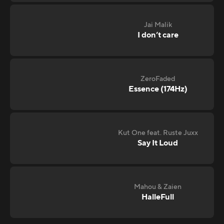
Jai Malik
I don‘t care
ZeroFaded
Essence (174Hz)
Kut One feat. Ruste Juxx
Say It Loud
Mahou & Zaien
HalleFull