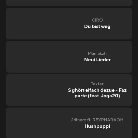
CIRO
Du bist weg
Maniakzh
Neui Lieder
Texter
S ghört eifach dezue - Faz
parte (feat. Joga20)
2dinero ft. REYPHARAOH
Hushpuppi