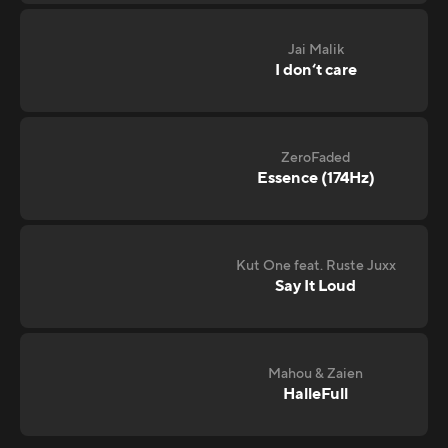
Jai Malik
I don‘t care
ZeroFaded
Essence (174Hz)
Kut One feat. Ruste Juxx
Say It Loud
Mahou & Zaien
HalleFull