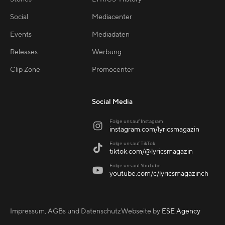
Social
Mediacenter
Events
Mediadaten
Releases
Werbung
Clip Zone
Promocenter
Social Media
Folge uns auf Instagram

instagram.com/lyricsmagazin
Folge uns auf TikTok

tiktok.com/@lyricsmagazin
Folge uns auf YouTube

youtube.com/c/lyricsmagazinch
Impressum, AGBs und Datenschutz
Webseite by
ESE Agency