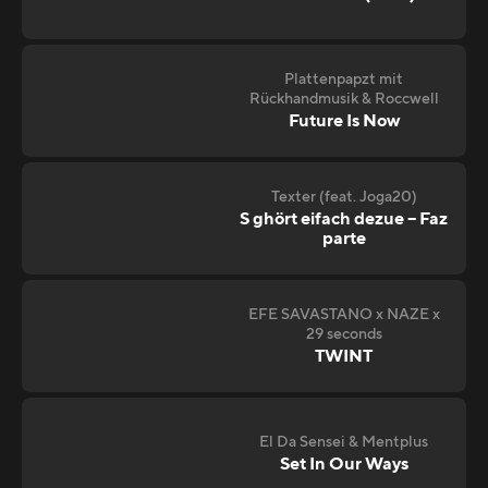
Plattenpapzt mit
Rückhandmusik & Roccwell
Future Is Now
Texter (feat. Joga20)
S ghört eifach dezue – Faz
parte
EFE SAVASTANO x NAZE x
29 seconds
TWINT
El Da Sensei & Mentplus
Set In Our Ways