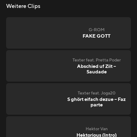
Weitere Clips
G-ROM
FAKE GOTT
Texter feat. Pretta Poder
Abschied uf Ziit –
Saudade
Texter feat. Joga20
S ghört eifach dezue – Faz
parte
Hektor Van
Hektorious (Intro)