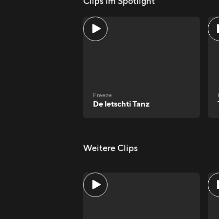
Clips im Spotlight
Freeze
De letschti Tanz
Weitere Clips