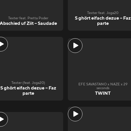
Texter feat. Joga20
S ghört eifach dezue – Faz
Texter feat. Pretta Poder
Abschied uf Ziit – Saudade
parte
Texter (feat. Joga20)
EFE SAVASTANO x NAZE x 29
S ghört eifach dezue – Faz
seconds
parte
TWINT