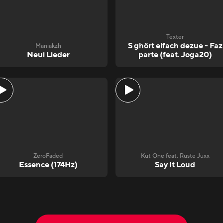
Texter
S ghört eifach dezue - Faz
Maniakzh
Neui Lieder
parte (feat. Joga20)
ZeroFaded
Kut One feat. Ruste Juxx
Essence (174Hz)
Say It Loud