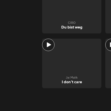
CIRO
Du bist weg
Jai Malik
I don‘t care