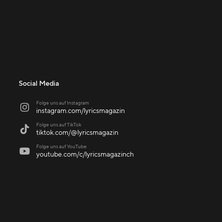
Social Media
Folge uns auf Instagram

instagram.com/lyricsmagazin
Folge uns auf TikTok

tiktok.com/@lyricsmagazin
Folge uns auf YouTube

youtube.com/c/lyricsmagazinch