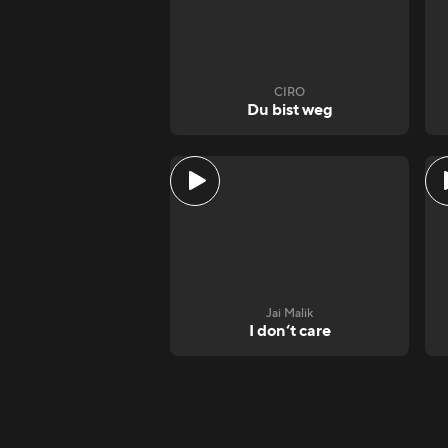
CIRO
Du bist weg
Jai Malik
I don‘t care