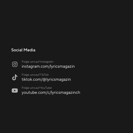
Social Media
Folge uns auf Instagram

instagram.com/lyricsmagazin
Folge uns auf TikTok

tiktok.com/@lyricsmagazin
Folge uns auf YouTube

youtube.com/c/lyricsmagazinch