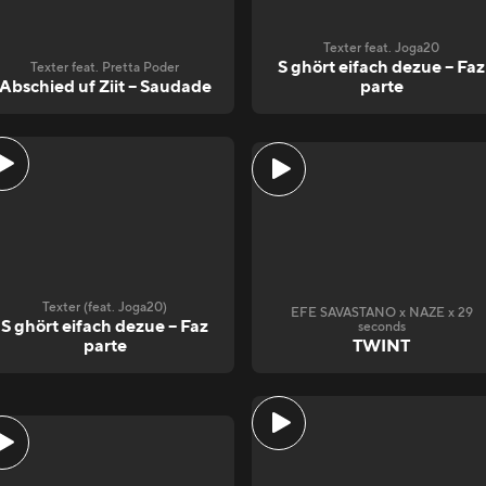
Texter feat. Joga20
S ghört eifach dezue – Faz
Texter feat. Pretta Poder
Abschied uf Ziit – Saudade
parte
Texter (feat. Joga20)
EFE SAVASTANO x NAZE x 29
S ghört eifach dezue – Faz
seconds
parte
TWINT