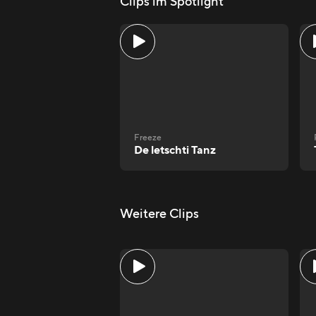
Clips im Spotlight
Freeze
De letschti Tanz
Weitere Clips