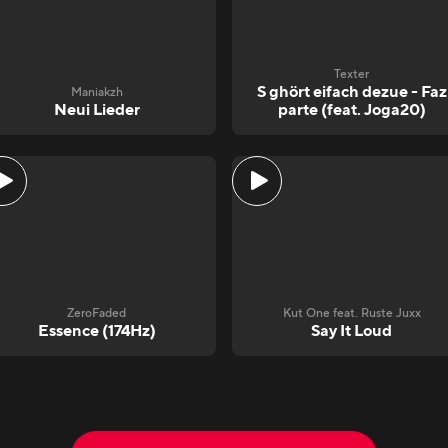
Texter
S ghört eifach dezue - Faz
Maniakzh
Neui Lieder
parte (feat. Joga20)
ZeroFaded
Kut One feat. Ruste Juxx
Essence (174Hz)
Say It Loud