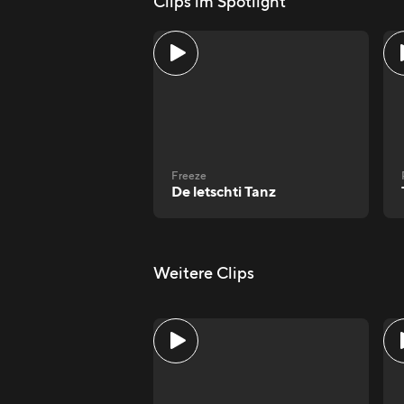
Clips im Spotlight
Freeze
De letschti Tanz
Weitere Clips