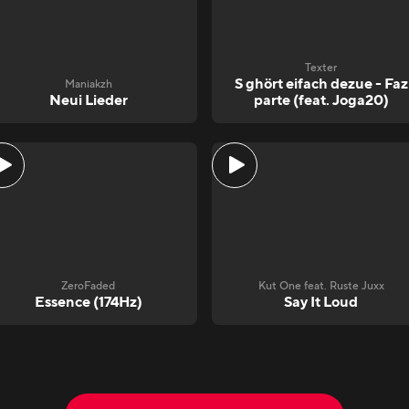
Texter
S ghört eifach dezue - Faz
Maniakzh
Neui Lieder
parte (feat. Joga20)
ZeroFaded
Kut One feat. Ruste Juxx
Essence (174Hz)
Say It Loud