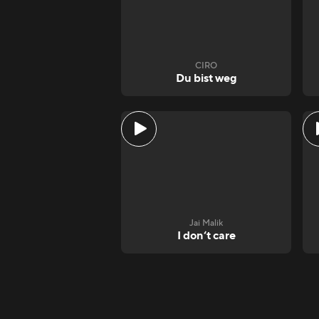
CIRO
Du bist weg
Jai Malik
I don‘t care