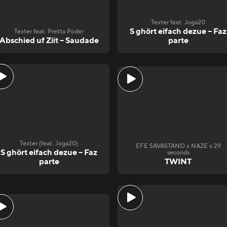
Texter feat. Joga20
S ghört eifach dezue – Faz
Texter feat. Pretta Poder
Abschied uf Ziit – Saudade
parte
Texter (feat. Joga20)
EFE SAVASTANO x NAZE x 29
S ghört eifach dezue – Faz
seconds
parte
TWINT