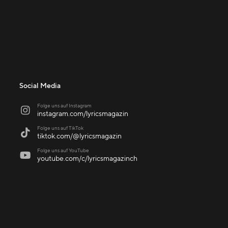
Social Media
Folge uns auf Instagram

instagram.com/lyricsmagazin
Folge uns auf TikTok

tiktok.com/@lyricsmagazin
Folge uns auf YouTube

youtube.com/c/lyricsmagazinch