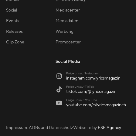
Social
Mediacenter
Events
Mediadaten
Releases
Werbung
Clip Zone
Promocenter
Social Media
Folge uns auf Instagram

instagram.com/lyricsmagazin
Folge uns auf TikTok

tiktok.com/@lyricsmagazin
Folge uns auf YouTube

youtube.com/c/lyricsmagazinch
Impressum, AGBs und Datenschutz
Webseite by
ESE Agency