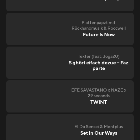
Plattenpapzt mit
Rückhandmusik & Roccwell
Future Is Now
Texter (feat. Joga20)
S ghört eifach dezue – Faz
parte
EFE SAVASTANO x NAZE x
29 seconds
TWINT
El Da Sensei & Mentplus
Set In Our Ways