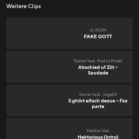
Weitere Clips
G-ROM
FAKE GOTT
Texter feat. Pretta Poder
Abschied uf Ziit –
Saudade
Texter feat. Joga20
S ghört eifach dezue – Faz
parte
Hektor Van
Hektorious (Intro)