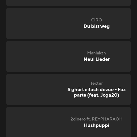
CIRO
Du bist weg
Maniakzh
Neui Lieder
Texter
S ghört eifach dezue - Faz
parte (feat. Joga20)
2dinero ft. REYPHARAOH
Hushpuppi