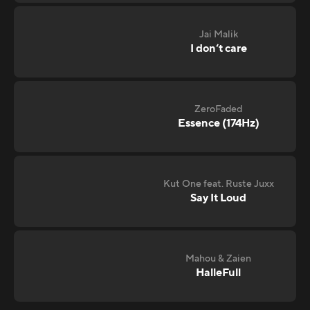
Jai Malik
I don‘t care
ZeroFaded
Essence (174Hz)
Kut One feat. Ruste Juxx
Say It Loud
Mahou & Zaien
HalleFull