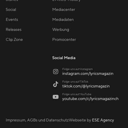
Social
Mediacenter
Events
Mediadaten
Releases
Werbung
Clip Zone
Promocenter
Social Media
Folge uns auf Instagram

instagram.com/lyricsmagazin
Folge uns auf TikTok

tiktok.com/@lyricsmagazin
Folge uns auf YouTube

youtube.com/c/lyricsmagazinch
Impressum, AGBs und Datenschutz
Webseite by
ESE Agency