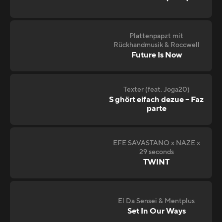
Plattenpapzt mit
Rückhandmusik & Roccwell
Future Is Now
Texter (feat. Joga20)
S ghört eifach dezue – Faz
parte
EFE SAVASTANO x NAZE x
29 seconds
TWINT
El Da Sensei & Mentplus
Set In Our Ways