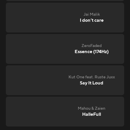
Jai Malik
I don‘t care
ZeroFaded
Essence (174Hz)
Kut One feat. Ruste Juxx
Say It Loud
Mahou & Zaien
HalleFull