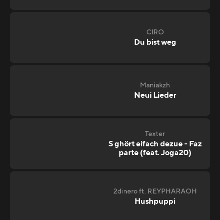
CIRO
Du bist weg
Maniakzh
Neui Lieder
Texter
S ghört eifach dezue - Faz
parte (feat. Joga20)
2dinero ft. REYPHARAOH
Hushpuppi