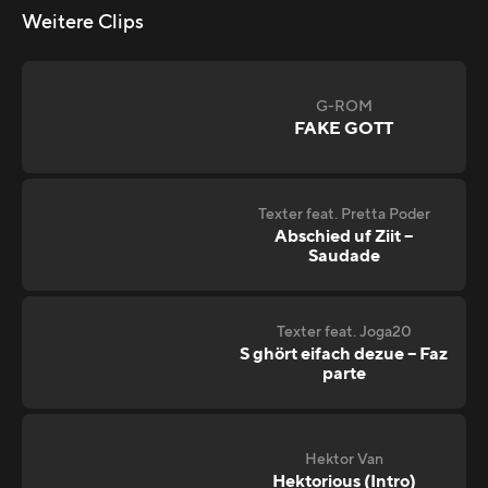
Weitere Clips
G-ROM
FAKE GOTT
Texter feat. Pretta Poder
Abschied uf Ziit –
Saudade
Texter feat. Joga20
S ghört eifach dezue – Faz
parte
Hektor Van
Hektorious (Intro)