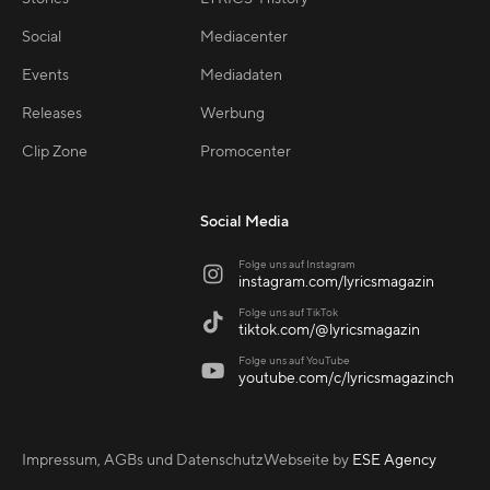
Social
Mediacenter
Events
Mediadaten
Releases
Werbung
Clip Zone
Promocenter
Social Media
Folge uns auf Instagram

instagram.com/lyricsmagazin
Folge uns auf TikTok

tiktok.com/@lyricsmagazin
Folge uns auf YouTube

youtube.com/c/lyricsmagazinch
Impressum, AGBs und Datenschutz
Webseite by
ESE Agency