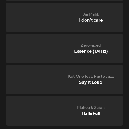
Jai Malik
I don‘t care
ZeroFaded
Essence (174Hz)
Kut One feat. Ruste Juxx
Say It Loud
Mahou & Zaien
HalleFull