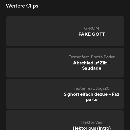
Weitere Clips
G-ROM
FAKE GOTT
Texter feat. Pretta Poder
Abschied uf Ziit –
Saudade
Texter feat. Joga20
S ghört eifach dezue – Faz
parte
Hektor Van
Hektorious (Intro)