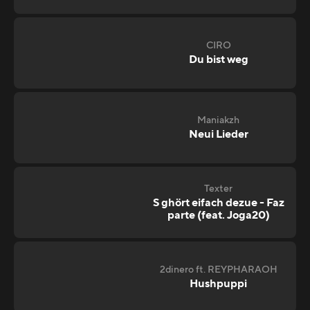
CIRO
Du bist weg
Maniakzh
Neui Lieder
Texter
S ghört eifach dezue - Faz
parte (feat. Joga20)
2dinero ft. REYPHARAOH
Hushpuppi