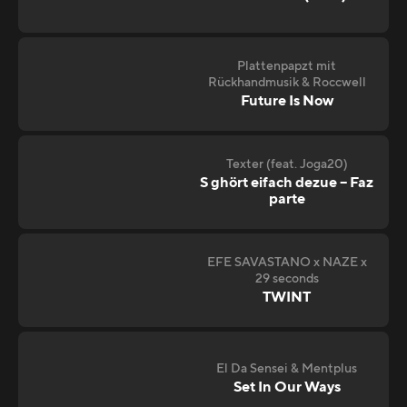
Plattenpapzt mit
Rückhandmusik & Roccwell
Future Is Now
Texter (feat. Joga20)
S ghört eifach dezue – Faz
parte
EFE SAVASTANO x NAZE x
29 seconds
TWINT
El Da Sensei & Mentplus
Set In Our Ways