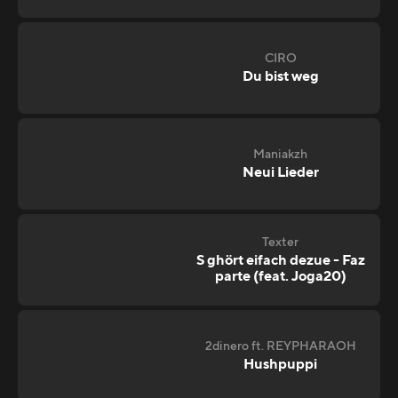
CIRO
Du bist weg
Maniakzh
Neui Lieder
Texter
S ghört eifach dezue - Faz
parte (feat. Joga20)
2dinero ft. REYPHARAOH
Hushpuppi