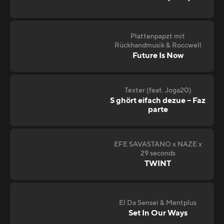
Plattenpapzt mit
Rückhandmusik & Roccwell
Future Is Now
Texter (feat. Joga20)
S ghört eifach dezue – Faz
parte
EFE SAVASTANO x NAZE x
29 seconds
TWINT
El Da Sensei & Mentplus
Set In Our Ways