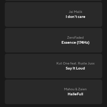
Jai Malik
I don‘t care
ZeroFaded
Essence (174Hz)
Kut One feat. Ruste Juxx
Say It Loud
Mahou & Zaien
HalleFull