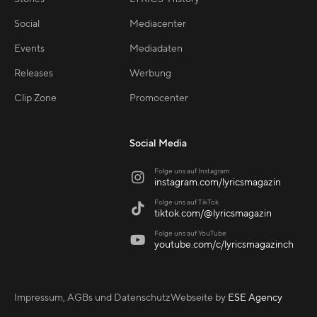
Social
Mediacenter
Events
Mediadaten
Releases
Werbung
Clip Zone
Promocenter
Social Media
Folge uns auf Instagram

instagram.com/lyricsmagazin
Folge uns auf TikTok

tiktok.com/@lyricsmagazin
Folge uns auf YouTube

youtube.com/c/lyricsmagazinch
Impressum, AGBs und Datenschutz
Webseite by
ESE Agency