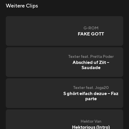
Weitere Clips
G-ROM
FAKE GOTT
Texter feat. Pretta Poder
Abschied uf Ziit –
Saudade
Texter feat. Joga20
S ghört eifach dezue – Faz
parte
Hektor Van
Hektorious (Intro)