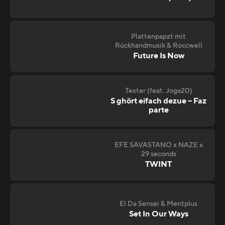
Plattenpapzt mit
Rückhandmusik & Roccwell
Future Is Now
Texter (feat. Joga20)
S ghört eifach dezue – Faz
parte
EFE SAVASTANO x NAZE x
29 seconds
TWINT
El Da Sensei & Mentplus
Set In Our Ways