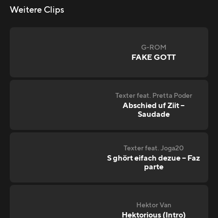
Weitere Clips
G-ROM
FAKE GOTT
Texter feat. Pretta Poder
Abschied uf Ziit –
Saudade
Texter feat. Joga20
S ghört eifach dezue – Faz
parte
Hektor Van
Hektorious (Intro)