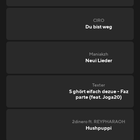
CIRO
Du bist weg
Maniakzh
Neui Lieder
Texter
S ghört eifach dezue - Faz
parte (feat. Joga20)
2dinero ft. REYPHARAOH
Hushpuppi