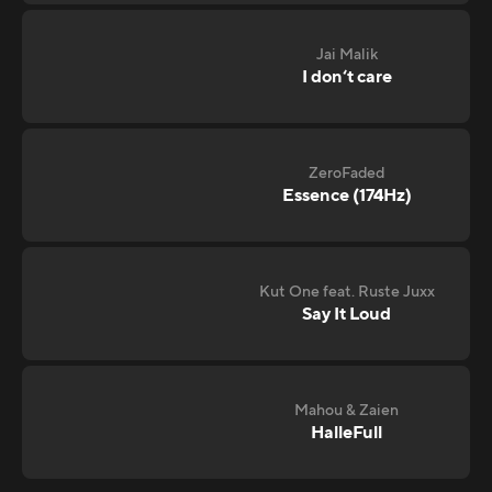
Jai Malik
I don‘t care
ZeroFaded
Essence (174Hz)
Kut One feat. Ruste Juxx
Say It Loud
Mahou & Zaien
HalleFull