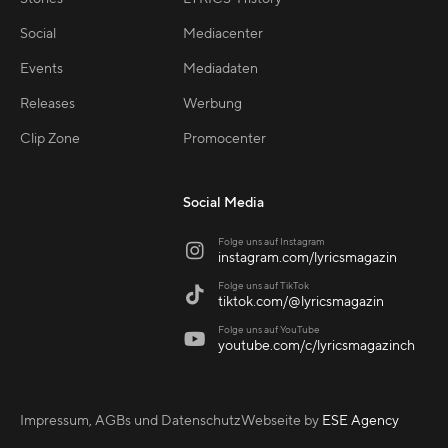
Social
Mediacenter
Events
Mediadaten
Releases
Werbung
Clip Zone
Promocenter
Social Media
Folge uns auf Instagram

instagram.com/lyricsmagazin
Folge uns auf TikTok

tiktok.com/@lyricsmagazin
Folge uns auf YouTube

youtube.com/c/lyricsmagazinch
Impressum, AGBs und Datenschutz
Webseite by
ESE Agency