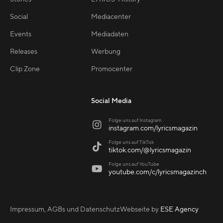
Social
Mediacenter
Events
Mediadaten
Releases
Werbung
Clip Zone
Promocenter
Social Media
Folge uns auf Instagram

instagram.com/lyricsmagazin
Folge uns auf TikTok

tiktok.com/@lyricsmagazin
Folge uns auf YouTube

youtube.com/c/lyricsmagazinch
Impressum, AGBs und Datenschutz
Webseite by
ESE Agency