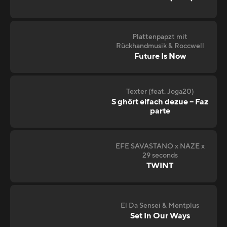
Plattenpapzt mit
Rückhandmusik & Roccwell
Future Is Now
Texter (feat. Joga20)
S ghört eifach dezue – Faz
parte
EFE SAVASTANO x NAZE x
29 seconds
TWINT
El Da Sensei & Mentplus
Set In Our Ways