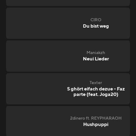
CIRO
Du bist weg
Maniakzh
Neui Lieder
Texter
S ghört eifach dezue - Faz
parte (feat. Joga20)
2dinero ft. REYPHARAOH
Hushpuppi