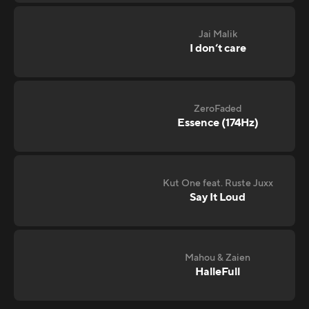
Jai Malik
I don‘t care
ZeroFaded
Essence (174Hz)
Kut One feat. Ruste Juxx
Say It Loud
Mahou & Zaien
HalleFull