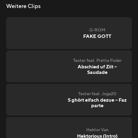
Weitere Clips
G-ROM
FAKE GOTT
Texter feat. Pretta Poder
Abschied uf Ziit –
Saudade
Texter feat. Joga20
S ghört eifach dezue – Faz
parte
Hektor Van
Hektorious (Intro)