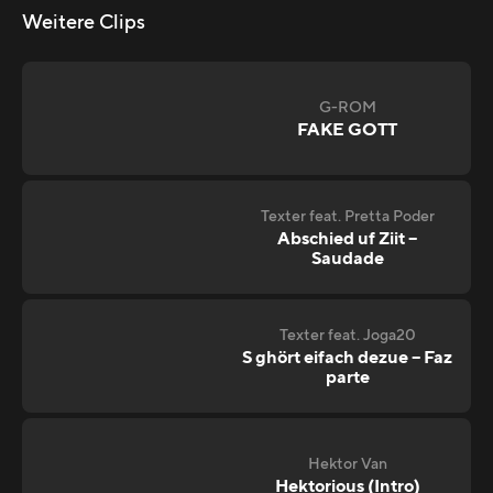
Weitere Clips
G-ROM
FAKE GOTT
Texter feat. Pretta Poder
Abschied uf Ziit –
Saudade
Texter feat. Joga20
S ghört eifach dezue – Faz
parte
Hektor Van
Hektorious (Intro)