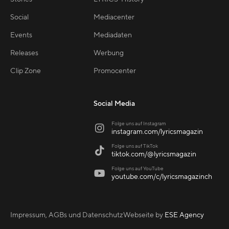
Social
Mediacenter
Events
Mediadaten
Releases
Werbung
Clip Zone
Promocenter
Social Media
Folge uns auf Instagram

instagram.com/lyricsmagazin
Folge uns auf TikTok

tiktok.com/@lyricsmagazin
Folge uns auf YouTube

youtube.com/c/lyricsmagazinch
Impressum, AGBs und Datenschutz
Webseite by
ESE Agency