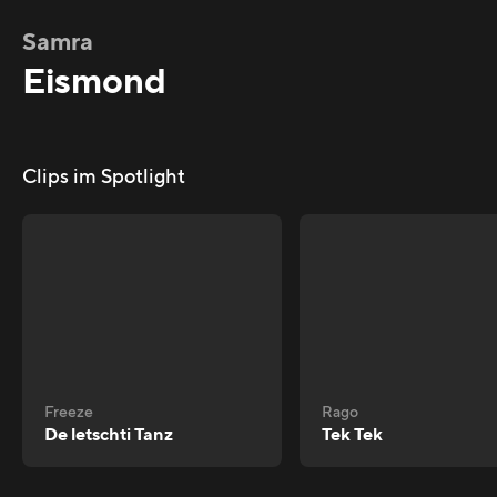
Samra
Eismond
Clips im Spotlight
Freeze
Rago
De letschti Tanz
Tek Tek