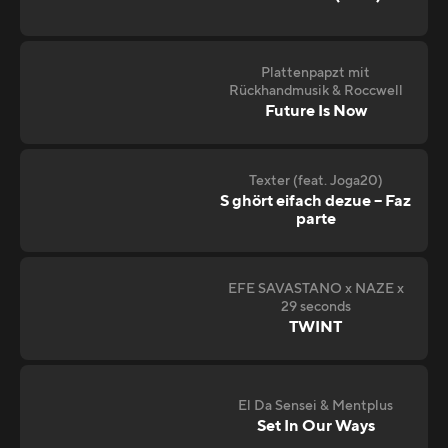
Plattenpapzt mit
Rückhandmusik & Roccwell
Future Is Now
Texter (feat. Joga20)
S ghört eifach dezue – Faz
parte
EFE SAVASTANO x NAZE x
29 seconds
TWINT
El Da Sensei & Mentplus
Set In Our Ways