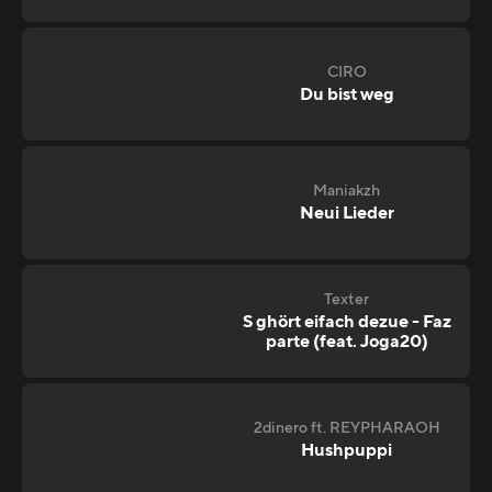
CIRO
Du bist weg
Maniakzh
Neui Lieder
Texter
S ghört eifach dezue - Faz
parte (feat. Joga20)
2dinero ft. REYPHARAOH
Hushpuppi