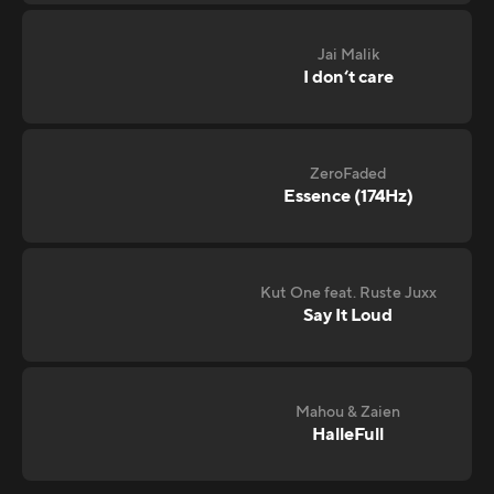
Jai Malik
I don‘t care
ZeroFaded
Essence (174Hz)
Kut One feat. Ruste Juxx
Say It Loud
Mahou & Zaien
HalleFull