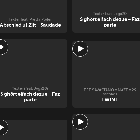
Texter feat. Joga20
S ghört eifach dezue – Faz
Texter feat. Pretta Poder
Abschied uf Ziit – Saudade
parte
Texter (feat. Joga20)
EFE SAVASTANO x NAZE x 29
S ghört eifach dezue – Faz
seconds
parte
TWINT