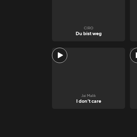
CIRO
Du bist weg
Jai Malik
I don‘t care