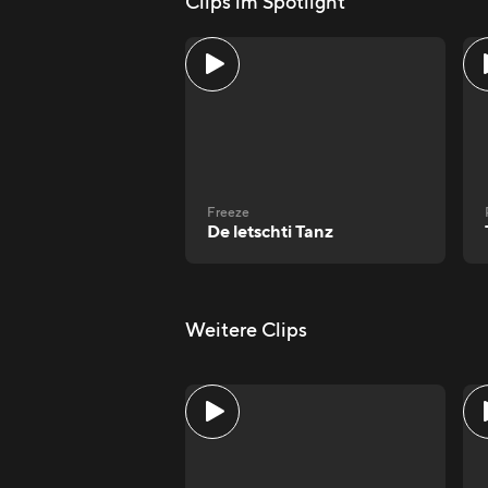
Clips im Spotlight
Freeze
De letschti Tanz
Weitere Clips