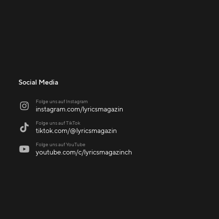
Social Media
Folge uns auf Instagram

instagram.com/lyricsmagazin
Folge uns auf TikTok

tiktok.com/@lyricsmagazin
Folge uns auf YouTube

youtube.com/c/lyricsmagazinch