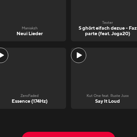
Texter
S ghört eifach dezue - Faz
Maniakzh
Neui Lieder
parte (feat. Joga20)
ZeroFaded
Kut One feat. Ruste Juxx
Essence (174Hz)
Say It Loud