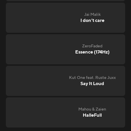
Jai Malik
I don‘t care
ZeroFaded
Essence (174Hz)
Kut One feat. Ruste Juxx
Say It Loud
Mahou & Zaien
HalleFull