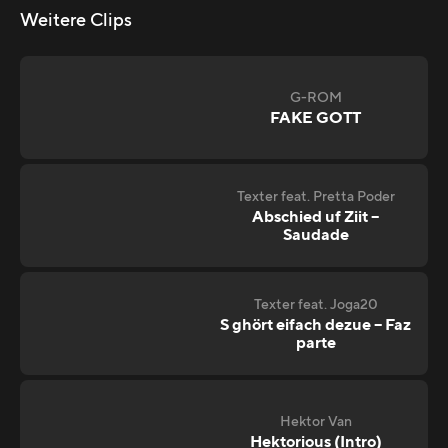
Weitere Clips
G-ROM
FAKE GOTT
Texter feat. Pretta Poder
Abschied uf Ziit –
Saudade
Texter feat. Joga20
S ghört eifach dezue – Faz
parte
Hektor Van
Hektorious (Intro)