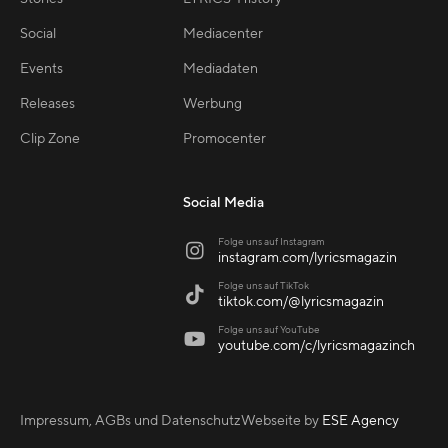
Social
Mediacenter
Events
Mediadaten
Releases
Werbung
Clip Zone
Promocenter
Social Media
Folge uns auf Instagram

instagram.com/lyricsmagazin
Folge uns auf TikTok

tiktok.com/@lyricsmagazin
Folge uns auf YouTube

youtube.com/c/lyricsmagazinch
Impressum, AGBs und Datenschutz
Webseite by
ESE Agency