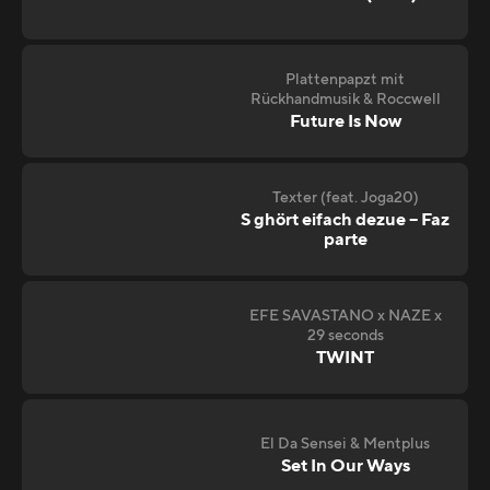
Plattenpapzt mit
Rückhandmusik & Roccwell
Future Is Now
Texter (feat. Joga20)
S ghört eifach dezue – Faz
parte
EFE SAVASTANO x NAZE x
29 seconds
TWINT
El Da Sensei & Mentplus
Set In Our Ways