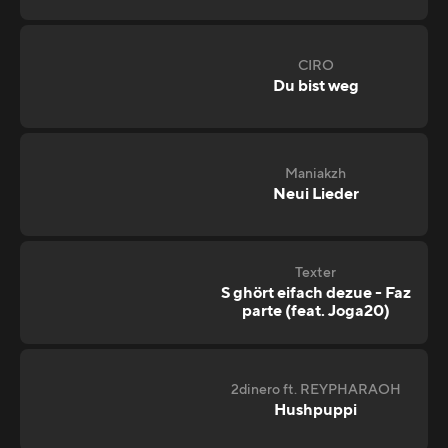
CIRO
Du bist weg
Maniakzh
Neui Lieder
Texter
S ghört eifach dezue - Faz
parte (feat. Joga20)
2dinero ft. REYPHARAOH
Hushpuppi