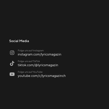
Social Media
Folge uns auf Instagram

instagram.com/lyricsmagazin
Folge uns auf TikTok

tiktok.com/@lyricsmagazin
Folge uns auf YouTube

youtube.com/c/lyricsmagazinch