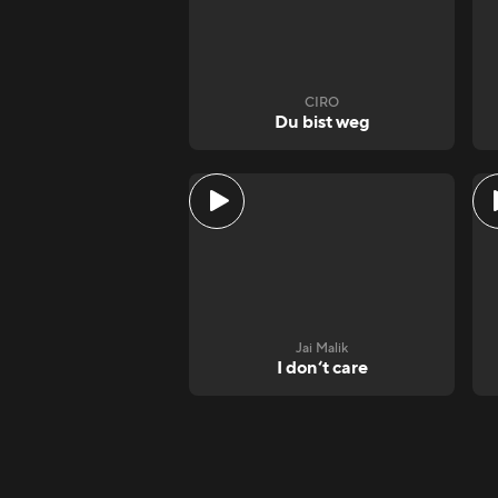
CIRO
Du bist weg
Jai Malik
I don‘t care