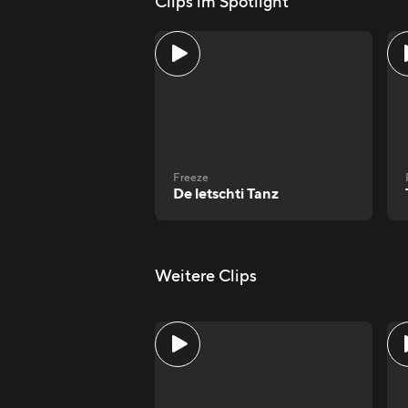
Clips im Spotlight
Freeze
De letschti Tanz
Weitere Clips