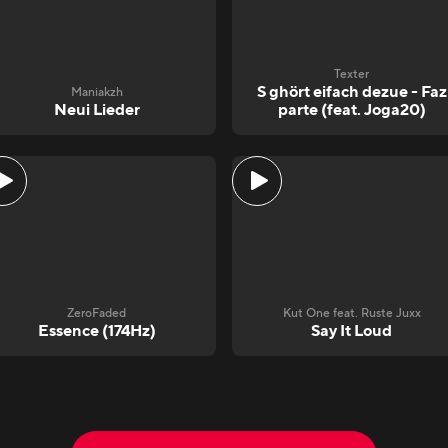
Texter
S ghört eifach dezue - Faz
Maniakzh
Neui Lieder
parte (feat. Joga20)
ZeroFaded
Kut One feat. Ruste Juxx
Essence (174Hz)
Say It Loud