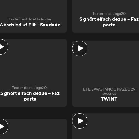
Texter feat. Joga20
S ghört eifach dezue – Faz
Texter feat. Pretta Poder
Abschied uf Ziit – Saudade
parte
Texter (feat. Joga20)
EFE SAVASTANO x NAZE x 29
S ghört eifach dezue – Faz
seconds
parte
TWINT