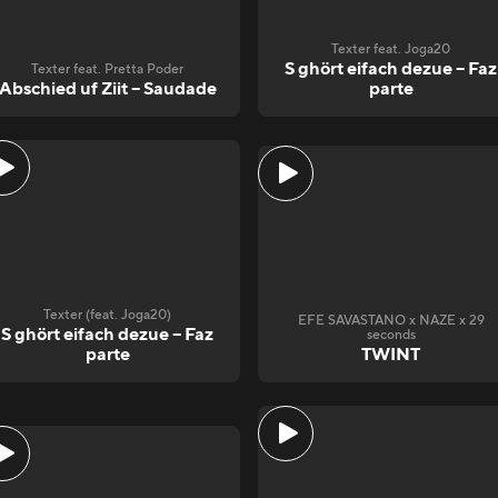
Texter feat. Joga20
S ghört eifach dezue – Faz
Texter feat. Pretta Poder
Abschied uf Ziit – Saudade
parte
Texter (feat. Joga20)
EFE SAVASTANO x NAZE x 29
S ghört eifach dezue – Faz
seconds
parte
TWINT