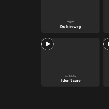
CIRO
Du bist weg
Jai Malik
I don‘t care