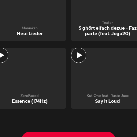
Texter
S ghört eifach dezue - Faz
Maniakzh
Neui Lieder
parte (feat. Joga20)
ZeroFaded
Kut One feat. Ruste Juxx
Essence (174Hz)
Say It Loud