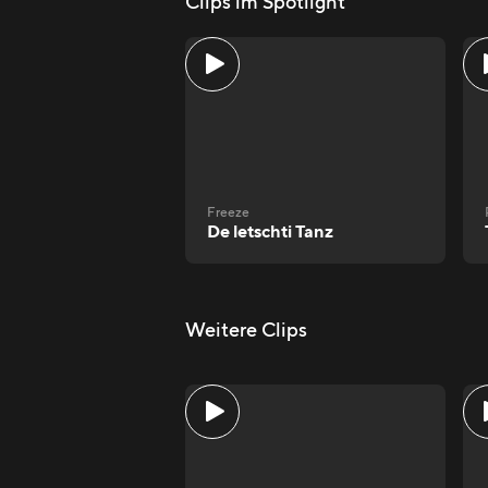
Clips im Spotlight
Freeze
De letschti Tanz
Weitere Clips