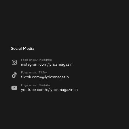
Social Media
Folge uns auf Instagram

instagram.com/lyricsmagazin
Folge uns auf TikTok

tiktok.com/@lyricsmagazin
Folge uns auf YouTube

youtube.com/c/lyricsmagazinch