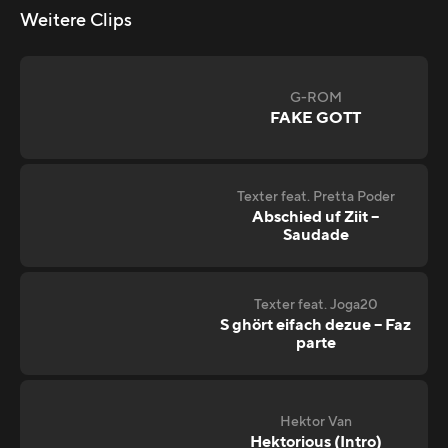
Weitere Clips
G-ROM
FAKE GOTT
Texter feat. Pretta Poder
Abschied uf Ziit –
Saudade
Texter feat. Joga20
S ghört eifach dezue – Faz
parte
Hektor Van
Hektorious (Intro)