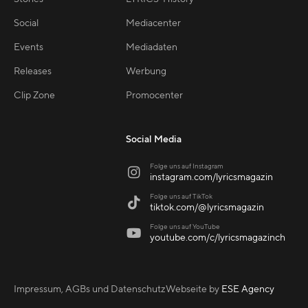
Social
Mediacenter
Events
Mediadaten
Releases
Werbung
Clip Zone
Promocenter
Social Media
Folge uns auf Instagram

instagram.com/lyricsmagazin
Folge uns auf TikTok

tiktok.com/@lyricsmagazin
Folge uns auf YouTube

youtube.com/c/lyricsmagazinch
Impressum, AGBs und Datenschutz
Webseite by
ESE Agency