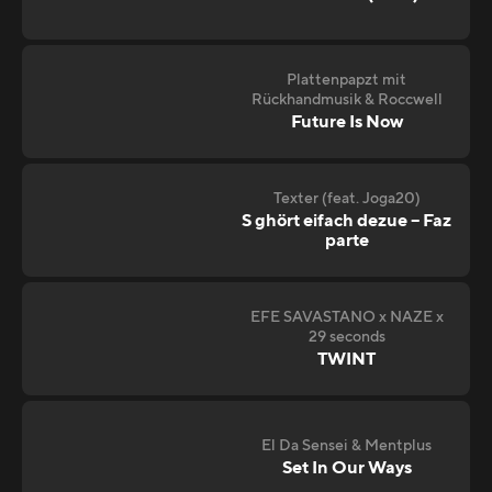
Plattenpapzt mit
Rückhandmusik & Roccwell
Future Is Now
Texter (feat. Joga20)
S ghört eifach dezue – Faz
parte
EFE SAVASTANO x NAZE x
29 seconds
TWINT
El Da Sensei & Mentplus
Set In Our Ways