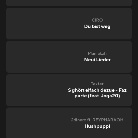
CIRO
Du bist weg
Maniakzh
Neui Lieder
Texter
S ghört eifach dezue - Faz
parte (feat. Joga20)
2dinero ft. REYPHARAOH
Hushpuppi