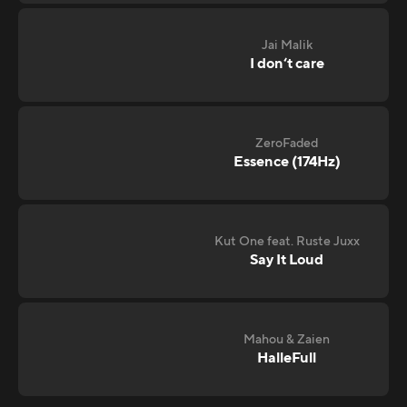
Jai Malik
I don‘t care
ZeroFaded
Essence (174Hz)
Kut One feat. Ruste Juxx
Say It Loud
Mahou & Zaien
HalleFull