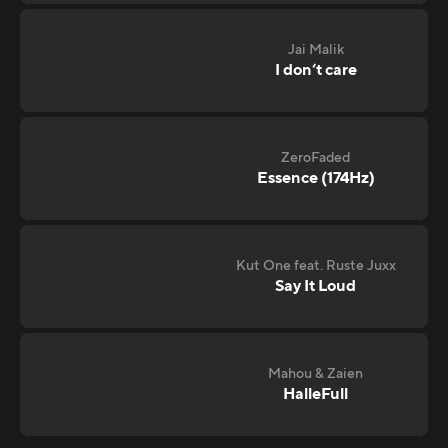
Jai Malik
I don‘t care
ZeroFaded
Essence (174Hz)
Kut One feat. Ruste Juxx
Say It Loud
Mahou & Zaien
HalleFull