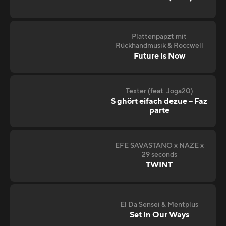
Plattenpapzt mit
Rückhandmusik & Roccwell
Future Is Now
Texter (feat. Joga20)
S ghört eifach dezue – Faz
parte
EFE SAVASTANO x NAZE x
29 seconds
TWINT
El Da Sensei & Mentplus
Set In Our Ways