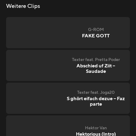
Weitere Clips
G-ROM
FAKE GOTT
Texter feat. Pretta Poder
Abschied uf Ziit –
Saudade
Texter feat. Joga20
S ghört eifach dezue – Faz
parte
Hektor Van
Hektorious (Intro)