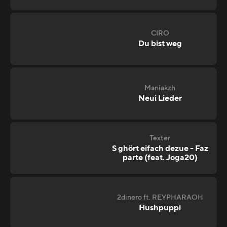
CIRO
Du bist weg
Maniakzh
Neui Lieder
Texter
S ghört eifach dezue - Faz
parte (feat. Joga20)
2dinero ft. REYPHARAOH
Hushpuppi