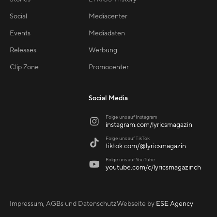
Social
Mediacenter
Events
Mediadaten
Releases
Werbung
Clip Zone
Promocenter
Social Media
Folge uns auf Instagram

instagram.com/lyricsmagazin
Folge uns auf TikTok

tiktok.com/@lyricsmagazin
Folge uns auf YouTube

youtube.com/c/lyricsmagazinch
Impressum, AGBs und Datenschutz
Webseite by
ESE Agency