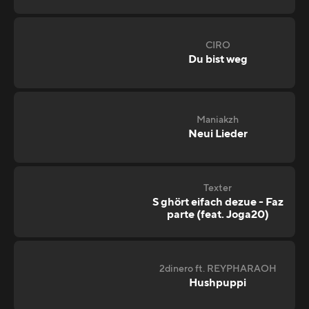
CIRO
Du bist weg
Maniakzh
Neui Lieder
Texter
S ghört eifach dezue - Faz
parte (feat. Joga20)
2dinero ft. REYPHARAOH
Hushpuppi