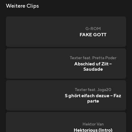
Weitere Clips
G-ROM
FAKE GOTT
Texter feat. Pretta Poder
Abschied uf Ziit –
Saudade
Texter feat. Joga20
S ghört eifach dezue – Faz
parte
Hektor Van
Hektorious (Intro)