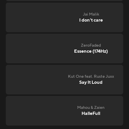
Jai Malik
I don‘t care
ZeroFaded
Essence (174Hz)
Kut One feat. Ruste Juxx
Say It Loud
Mahou & Zaien
HalleFull