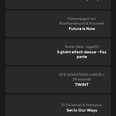
Plattenpapzt mit
Rückhandmusik & Roccwell
Future Is Now
Texter (feat. Joga20)
S ghört eifach dezue – Faz
parte
EFE SAVASTANO x NAZE x
29 seconds
TWINT
El Da Sensei & Mentplus
Set In Our Ways