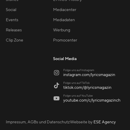
Social
Mediacenter
Events
Mediadaten
Releases
Werbung
Clip Zone
Promocenter
Social Media
Folge uns auf Instagram

instagram.com/lyricsmagazin
Folge uns auf TikTok

tiktok.com/@lyricsmagazin
Folge uns auf YouTube

youtube.com/c/lyricsmagazinch
Impressum, AGBs und Datenschutz
Webseite by
ESE Agency