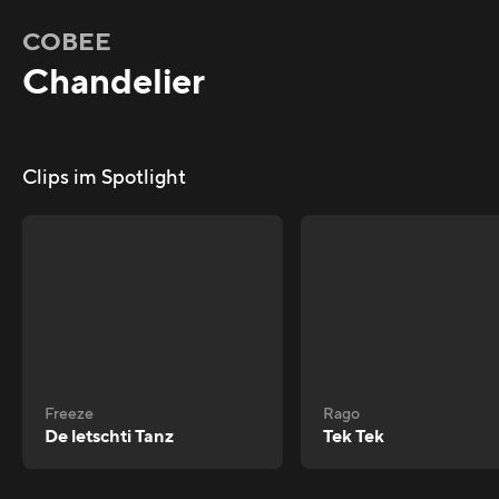
COBEE
Chandelier
Clips im Spotlight
Freeze
Rago
De letschti Tanz
Tek Tek