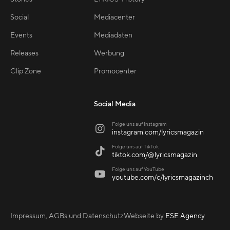
Social
Mediacenter
Events
Mediadaten
Releases
Werbung
Clip Zone
Promocenter
Social Media
Folge uns auf Instagram

instagram.com/lyricsmagazin
Folge uns auf TikTok

tiktok.com/@lyricsmagazin
Folge uns auf YouTube

youtube.com/c/lyricsmagazinch
Impressum, AGBs und Datenschutz
Webseite by
ESE Agency