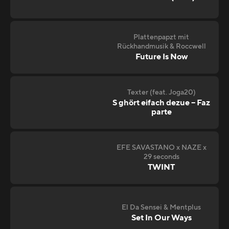
Plattenpapzt mit
Rückhandmusik & Roccwell
Future Is Now
Texter (feat. Joga20)
S ghört eifach dezue – Faz
parte
EFE SAVASTANO x NAZE x
29 seconds
TWINT
El Da Sensei & Mentplus
Set In Our Ways