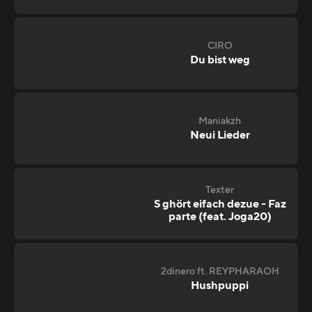
CIRO
Du bist weg
Maniakzh
Neui Lieder
Texter
S ghört eifach dezue - Faz
parte (feat. Joga20)
2dinero ft. REYPHARAOH
Hushpuppi