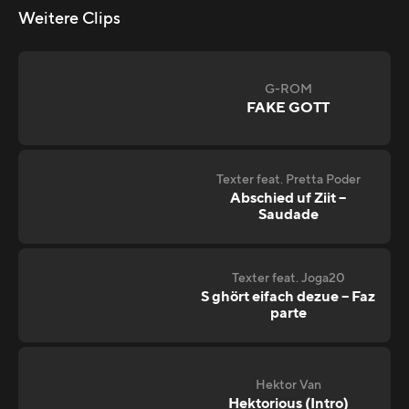
Weitere Clips
G-ROM
FAKE GOTT
Texter feat. Pretta Poder
Abschied uf Ziit –
Saudade
Texter feat. Joga20
S ghört eifach dezue – Faz
parte
Hektor Van
Hektorious (Intro)