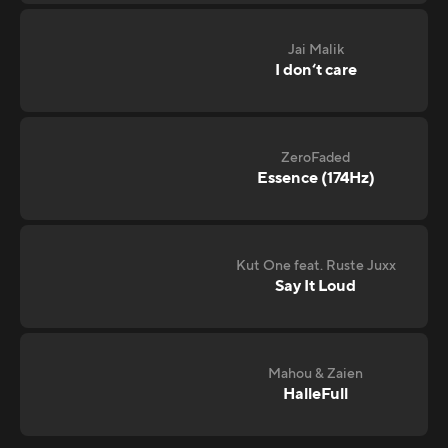
Jai Malik
I don‘t care
ZeroFaded
Essence (174Hz)
Kut One feat. Ruste Juxx
Say It Loud
Mahou & Zaien
HalleFull