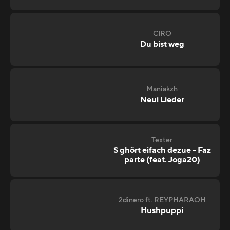
CIRO
Du bist weg
Maniakzh
Neui Lieder
Texter
S ghört eifach dezue - Faz
parte (feat. Joga20)
2dinero ft. REYPHARAOH
Hushpuppi