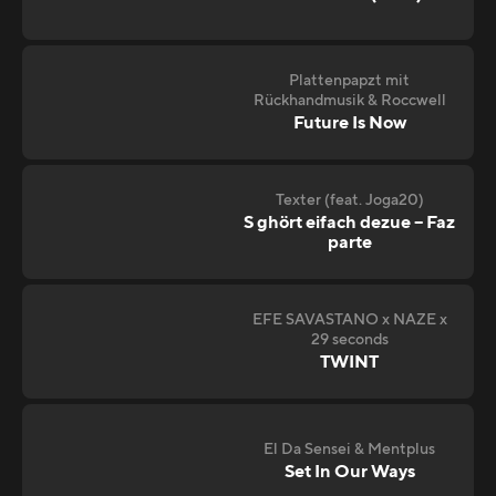
Plattenpapzt mit
Rückhandmusik & Roccwell
Future Is Now
Texter (feat. Joga20)
S ghört eifach dezue – Faz
parte
EFE SAVASTANO x NAZE x
29 seconds
TWINT
El Da Sensei & Mentplus
Set In Our Ways