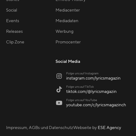
Social
Mediacenter
Events
Mediadaten
Releases
Werbung
Clip Zone
Promocenter
Social Media
Folge uns auf Instagram

instagram.com/lyricsmagazin
Folge uns auf TikTok

tiktok.com/@lyricsmagazin
Folge uns auf YouTube

youtube.com/c/lyricsmagazinch
Impressum, AGBs und Datenschutz
Webseite by
ESE Agency