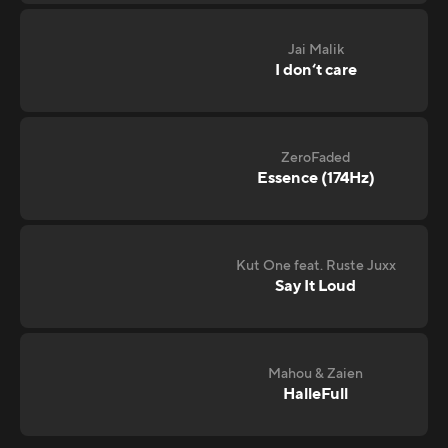
Jai Malik
I don‘t care
ZeroFaded
Essence (174Hz)
Kut One feat. Ruste Juxx
Say It Loud
Mahou & Zaien
HalleFull