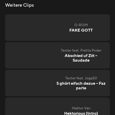
Weitere Clips
G-ROM
FAKE GOTT
Texter feat. Pretta Poder
Abschied uf Ziit –
Saudade
Texter feat. Joga20
S ghört eifach dezue – Faz
parte
Hektor Van
Hektorious (Intro)