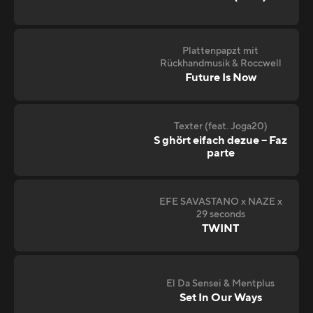
Plattenpapzt mit
Rückhandmusik & Roccwell
Future Is Now
Texter (feat. Joga20)
S ghört eifach dezue – Faz
parte
EFE SAVASTANO x NAZE x
29 seconds
TWINT
El Da Sensei & Mentplus
Set In Our Ways