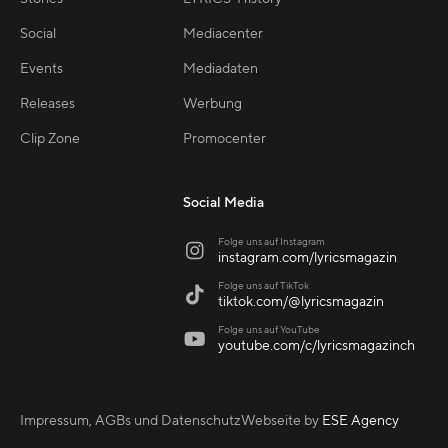
Social
Mediacenter
Events
Mediadaten
Releases
Werbung
Clip Zone
Promocenter
Social Media
Folge uns auf Instagram

instagram.com/lyricsmagazin
Folge uns auf TikTok

tiktok.com/@lyricsmagazin
Folge uns auf YouTube

youtube.com/c/lyricsmagazinch
Impressum, AGBs und Datenschutz
Webseite by
ESE Agency