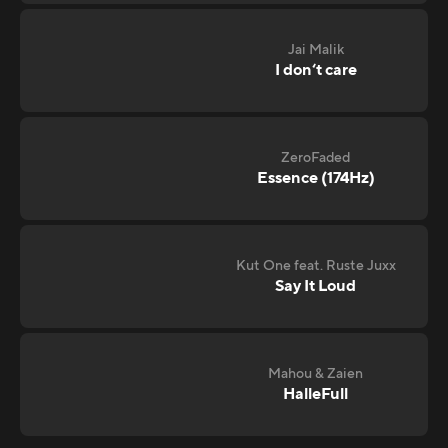
Jai Malik
I don‘t care
ZeroFaded
Essence (174Hz)
Kut One feat. Ruste Juxx
Say It Loud
Mahou & Zaien
HalleFull