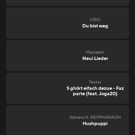
CIRO
Du bist weg
Maniakzh
Neui Lieder
Texter
S ghört eifach dezue - Faz
parte (feat. Joga20)
2dinero ft. REYPHARAOH
Hushpuppi