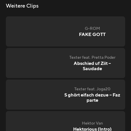
Weitere Clips
G-ROM
FAKE GOTT
Texter feat. Pretta Poder
Abschied uf Ziit –
Saudade
Texter feat. Joga20
S ghört eifach dezue – Faz
parte
Hektor Van
Hektorious (Intro)