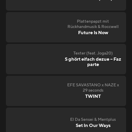
Plattenpapzt mit
Rückhandmusik & Roccwell
Future Is Now
Texter (feat. Joga20)
S ghört eifach dezue – Faz
parte
EFE SAVASTANO x NAZE x
29 seconds
TWINT
El Da Sensei & Mentplus
Set In Our Ways