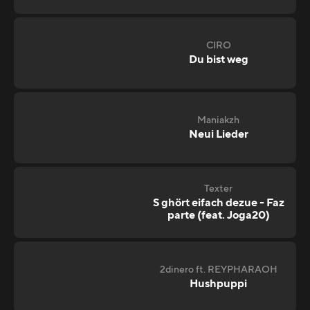
CIRO
Du bist weg
Maniakzh
Neui Lieder
Texter
S ghört eifach dezue - Faz
parte (feat. Joga20)
2dinero ft. REYPHARAOH
Hushpuppi