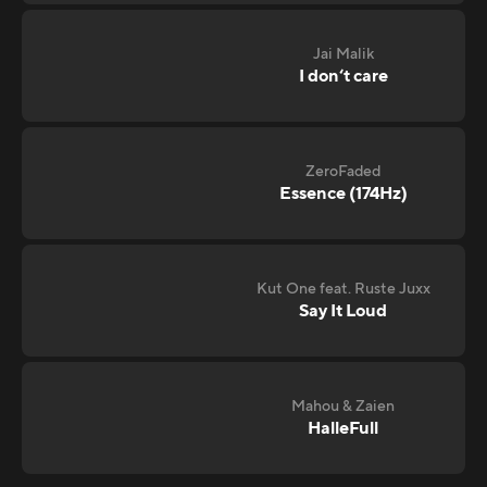
Jai Malik
I don‘t care
ZeroFaded
Essence (174Hz)
Kut One feat. Ruste Juxx
Say It Loud
Mahou & Zaien
HalleFull