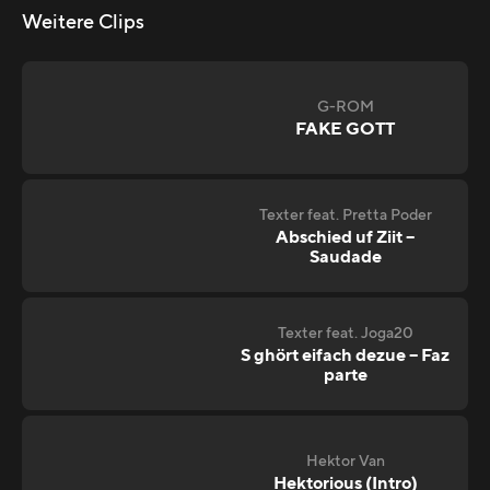
Weitere Clips
G-ROM
FAKE GOTT
Texter feat. Pretta Poder
Abschied uf Ziit –
Saudade
Texter feat. Joga20
S ghört eifach dezue – Faz
parte
Hektor Van
Hektorious (Intro)