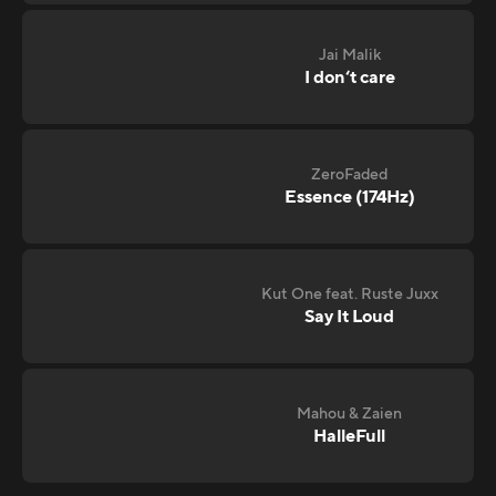
Jai Malik
I don‘t care
ZeroFaded
Essence (174Hz)
Kut One feat. Ruste Juxx
Say It Loud
Mahou & Zaien
HalleFull