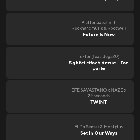
Plattenpapzt mit
Rückhandmusik & Roccwell
Future Is Now
Texter (feat. Joga20)
S ghört eifach dezue – Faz
parte
EFE SAVASTANO x NAZE x
29 seconds
TWINT
El Da Sensei & Mentplus
Set In Our Ways