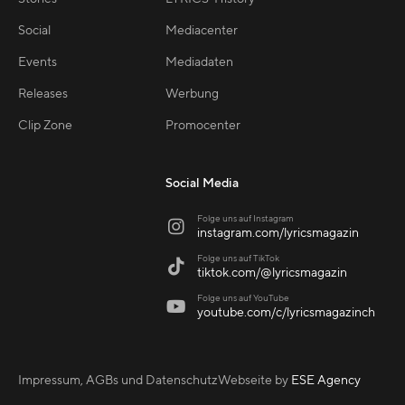
Social
Mediacenter
Events
Mediadaten
Releases
Werbung
Clip Zone
Promocenter
Social Media
Folge uns auf Instagram

instagram.com/lyricsmagazin
Folge uns auf TikTok

tiktok.com/@lyricsmagazin
Folge uns auf YouTube

youtube.com/c/lyricsmagazinch
Impressum, AGBs und Datenschutz
Webseite by
ESE Agency