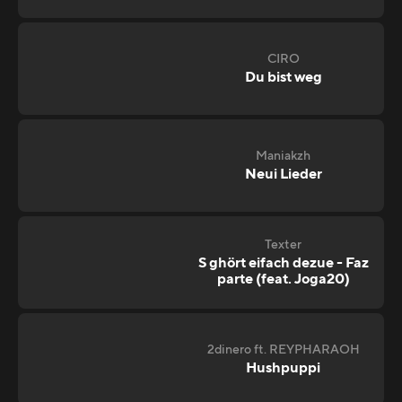
CIRO
Du bist weg
Maniakzh
Neui Lieder
Texter
S ghört eifach dezue - Faz
parte (feat. Joga20)
2dinero ft. REYPHARAOH
Hushpuppi