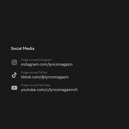
Social Media
Folge uns auf Instagram

instagram.com/lyricsmagazin
Folge uns auf TikTok

tiktok.com/@lyricsmagazin
Folge uns auf YouTube

youtube.com/c/lyricsmagazinch