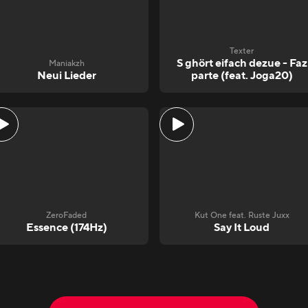
Texter
S ghört eifach dezue - Faz
Maniakzh
Neui Lieder
parte (feat. Joga20)
ZeroFaded
Kut One feat. Ruste Juxx
Essence (174Hz)
Say It Loud