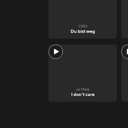
CIRO
Du bist weg
Jai Malik
I don‘t care