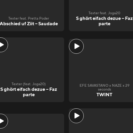
Texter feat. Joga20
S ghört eifach dezue – Faz
Texter feat. Pretta Poder
Abschied uf Ziit – Saudade
parte
Texter (feat. Joga20)
EFE SAVASTANO x NAZE x 29
S ghört eifach dezue – Faz
seconds
parte
TWINT