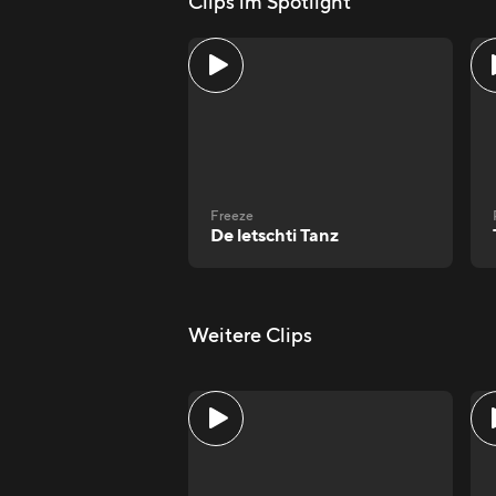
Clips im Spotlight
Freeze
De letschti Tanz
Weitere Clips