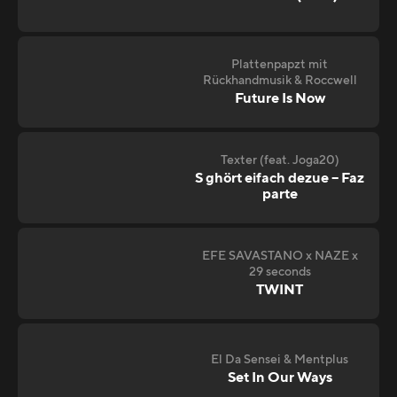
Plattenpapzt mit
Rückhandmusik & Roccwell
Future Is Now
Texter (feat. Joga20)
S ghört eifach dezue – Faz
parte
EFE SAVASTANO x NAZE x
29 seconds
TWINT
El Da Sensei & Mentplus
Set In Our Ways