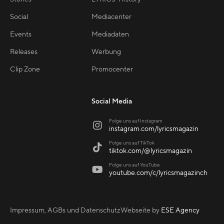
Social
Mediacenter
Events
Mediadaten
Releases
Werbung
Clip Zone
Promocenter
Social Media
Folge uns auf Instagram

instagram.com/lyricsmagazin
Folge uns auf TikTok

tiktok.com/@lyricsmagazin
Folge uns auf YouTube

youtube.com/c/lyricsmagazinch
Impressum, AGBs und Datenschutz
Webseite by
ESE Agency