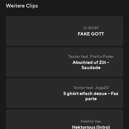
Weitere Clips
G-ROM
FAKE GOTT
Texter feat. Pretta Poder
Abschied uf Ziit –
Saudade
Texter feat. Joga20
S ghört eifach dezue – Faz
parte
Hektor Van
Hektorious (Intro)