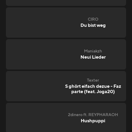
CIRO
Du bist weg
Maniakzh
Neui Lieder
Texter
S ghört eifach dezue - Faz
parte (feat. Joga20)
2dinero ft. REYPHARAOH
Hushpuppi