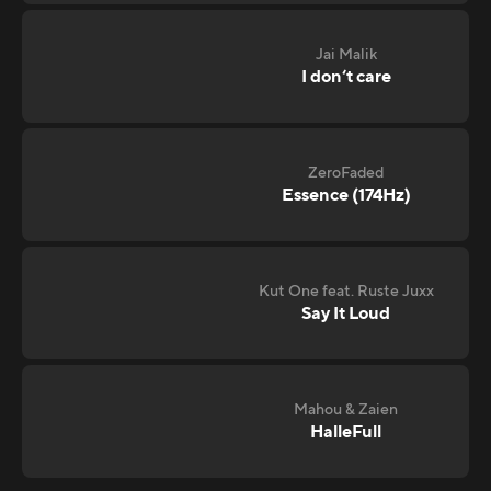
Jai Malik
I don‘t care
ZeroFaded
Essence (174Hz)
Kut One feat. Ruste Juxx
Say It Loud
Mahou & Zaien
HalleFull