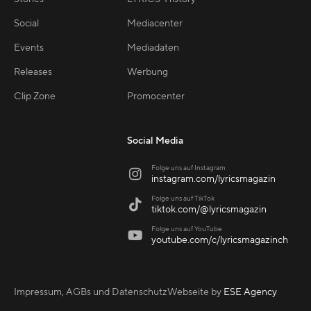
Social
Mediacenter
Events
Mediadaten
Releases
Werbung
Clip Zone
Promocenter
Social Media
Folge uns auf Instagram

instagram.com/lyricsmagazin
Folge uns auf TikTok

tiktok.com/@lyricsmagazin
Folge uns auf YouTube

youtube.com/c/lyricsmagazinch
Impressum, AGBs und Datenschutz
Webseite by
ESE Agency