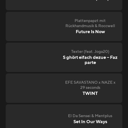
Plattenpapzt mit
Rückhandmusik & Roccwell
Future Is Now
Texter (feat. Joga20)
S ghört eifach dezue – Faz
parte
EFE SAVASTANO x NAZE x
29 seconds
TWINT
El Da Sensei & Mentplus
Set In Our Ways