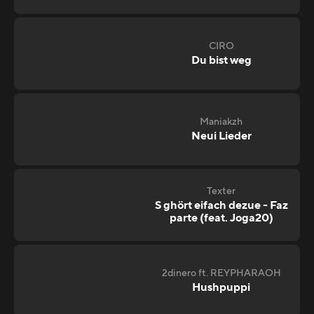
CIRO
Du bist weg
Maniakzh
Neui Lieder
Texter
S ghört eifach dezue - Faz
parte (feat. Joga20)
2dinero ft. REYPHARAOH
Hushpuppi