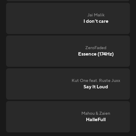
Jai Malik
I don‘t care
ZeroFaded
Essence (174Hz)
Kut One feat. Ruste Juxx
Say It Loud
Mahou & Zaien
HalleFull