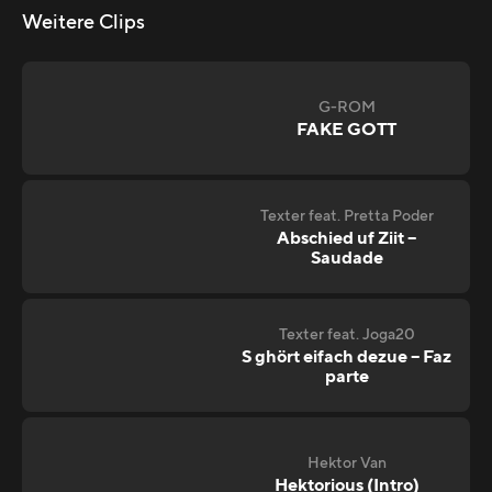
Weitere Clips
G-ROM
FAKE GOTT
Texter feat. Pretta Poder
Abschied uf Ziit –
Saudade
Texter feat. Joga20
S ghört eifach dezue – Faz
parte
Hektor Van
Hektorious (Intro)