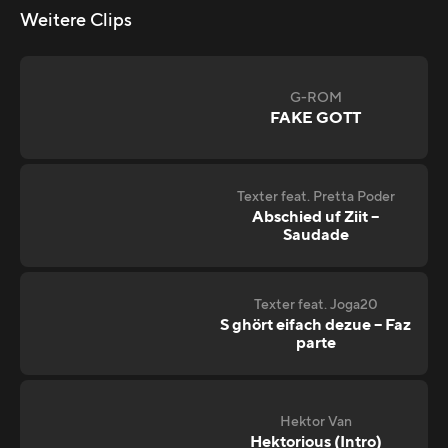
Weitere Clips
G-ROM
FAKE GOTT
Texter feat. Pretta Poder
Abschied uf Ziit –
Saudade
Texter feat. Joga20
S ghört eifach dezue – Faz
parte
Hektor Van
Hektorious (Intro)