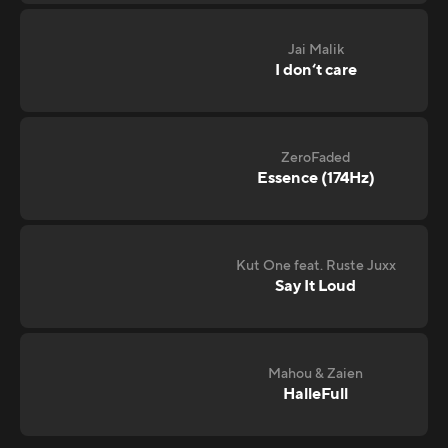
Jai Malik
I don‘t care
ZeroFaded
Essence (174Hz)
Kut One feat. Ruste Juxx
Say It Loud
Mahou & Zaien
HalleFull