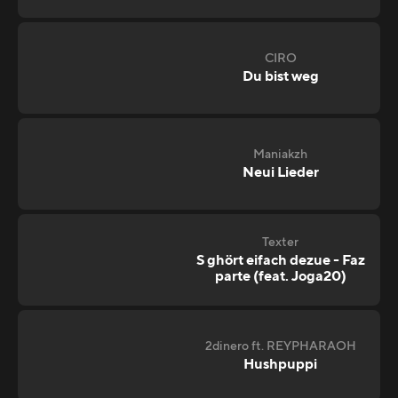
CIRO
Du bist weg
Maniakzh
Neui Lieder
Texter
S ghört eifach dezue - Faz
parte (feat. Joga20)
2dinero ft. REYPHARAOH
Hushpuppi