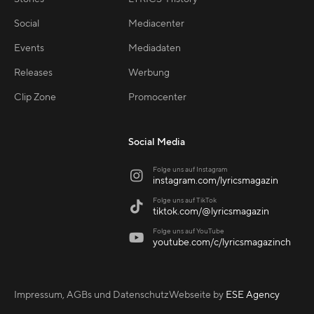
Social
Mediacenter
Events
Mediadaten
Releases
Werbung
Clip Zone
Promocenter
Social Media
Folge uns auf Instagram

instagram.com/lyricsmagazin
Folge uns auf TikTok

tiktok.com/@lyricsmagazin
Folge uns auf YouTube

youtube.com/c/lyricsmagazinch
Impressum, AGBs und Datenschutz
Webseite by
ESE Agency