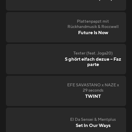
Plattenpapzt mit
Rückhandmusik & Roccwell
Future Is Now
Texter (feat. Joga20)
S ghört eifach dezue – Faz
parte
EFE SAVASTANO x NAZE x
29 seconds
TWINT
El Da Sensei & Mentplus
Set In Our Ways