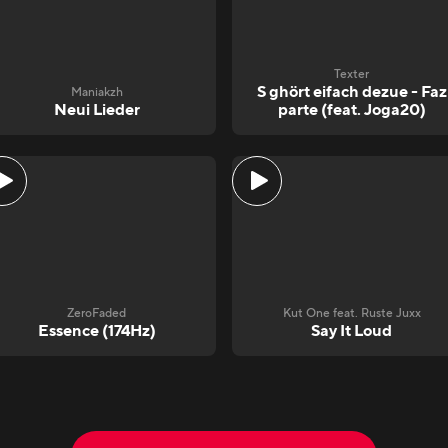
Texter
S ghört eifach dezue - Faz
Maniakzh
Neui Lieder
parte (feat. Joga20)
ZeroFaded
Kut One feat. Ruste Juxx
Essence (174Hz)
Say It Loud