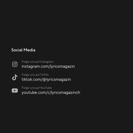
Social Media
Folge uns auf Instagram

instagram.com/lyricsmagazin
Folge uns auf TikTok

tiktok.com/@lyricsmagazin
Folge uns auf YouTube

youtube.com/c/lyricsmagazinch