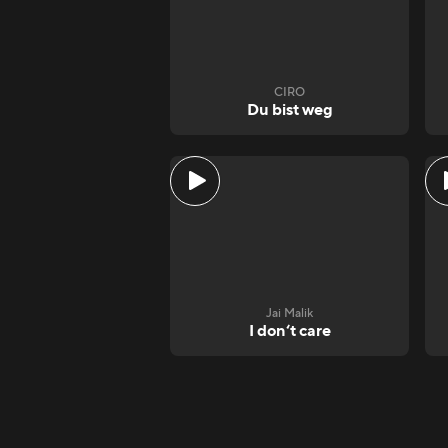
CIRO
Du bist weg
Jai Malik
I don‘t care