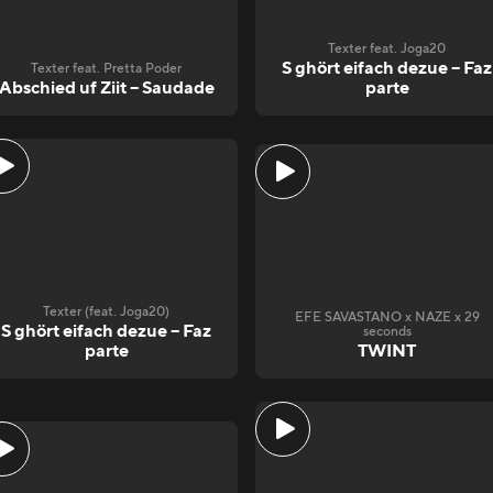
Texter feat. Joga20
S ghört eifach dezue – Faz
Texter feat. Pretta Poder
Abschied uf Ziit – Saudade
parte
Texter (feat. Joga20)
EFE SAVASTANO x NAZE x 29
S ghört eifach dezue – Faz
seconds
parte
TWINT