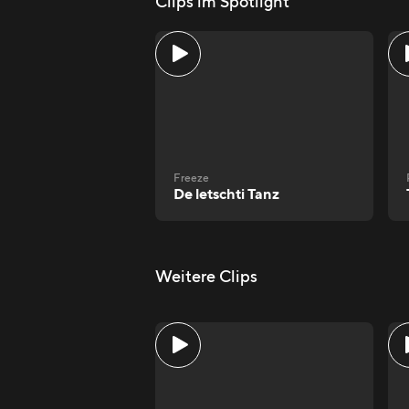
Clips im Spotlight
Freeze
De letschti Tanz
Weitere Clips