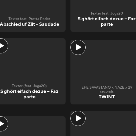
Texter feat. Joga20
S ghört eifach dezue – Faz
Texter feat. Pretta Poder
Abschied uf Ziit – Saudade
parte
Texter (feat. Joga20)
EFE SAVASTANO x NAZE x 29
S ghört eifach dezue – Faz
seconds
parte
TWINT