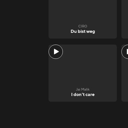
CIRO
Du bist weg
Jai Malik
I don‘t care