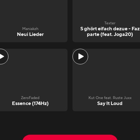
Texter
S ghört eifach dezue - Faz
Maniakzh
Neui Lieder
parte (feat. Joga20)
ZeroFaded
Kut One feat. Ruste Juxx
Essence (174Hz)
Say It Loud