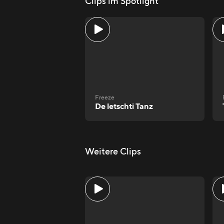
Clips im Spotlight
Freeze
De letschti Tanz
Weitere Clips