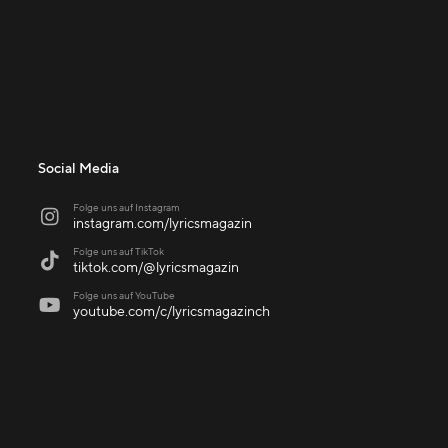
Social Media
Folge uns auf Instagram

instagram.com/lyricsmagazin
Folge uns auf TikTok

tiktok.com/@lyricsmagazin
Folge uns auf YouTube

youtube.com/c/lyricsmagazinch