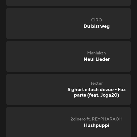
CIRO
Du bist weg
Maniakzh
Neui Lieder
Texter
S ghört eifach dezue - Faz
parte (feat. Joga20)
2dinero ft. REYPHARAOH
Hushpuppi