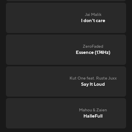
Jai Malik
I don‘t care
ZeroFaded
Essence (174Hz)
Kut One feat. Ruste Juxx
Say It Loud
Mahou & Zaien
HalleFull