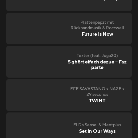
Plattenpapzt mit
Rückhandmusik & Roccwell
Future Is Now
Texter (feat. Joga20)
S ghört eifach dezue – Faz
parte
EFE SAVASTANO x NAZE x
29 seconds
TWINT
El Da Sensei & Mentplus
Set In Our Ways