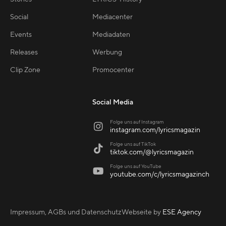
Social
Mediacenter
Events
Mediadaten
Releases
Werbung
Clip Zone
Promocenter
Social Media
Folge uns auf Instagram

instagram.com/lyricsmagazin
Folge uns auf TikTok

tiktok.com/@lyricsmagazin
Folge uns auf YouTube

youtube.com/c/lyricsmagazinch
Impressum, AGBs und Datenschutz
Webseite by
ESE Agency