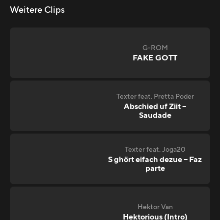
Weitere Clips
G-ROM
FAKE GOTT
Texter feat. Pretta Poder
Abschied uf Ziit –
Saudade
Texter feat. Joga20
S ghört eifach dezue – Faz
parte
Hektor Van
Hektorious (Intro)