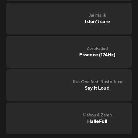
Jai Malik
I don‘t care
ZeroFaded
Essence (174Hz)
Kut One feat. Ruste Juxx
Say It Loud
Mahou & Zaien
HalleFull