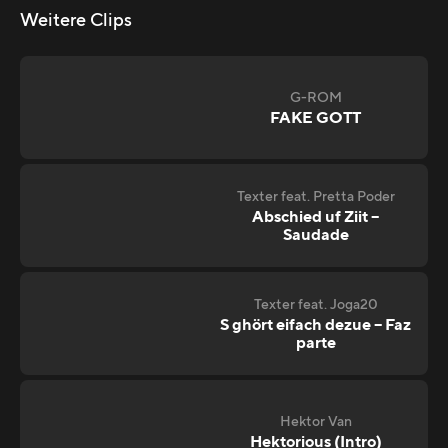
Weitere Clips
G-ROM
FAKE GOTT
Texter feat. Pretta Poder
Abschied uf Ziit –
Saudade
Texter feat. Joga20
S ghört eifach dezue – Faz
parte
Hektor Van
Hektorious (Intro)