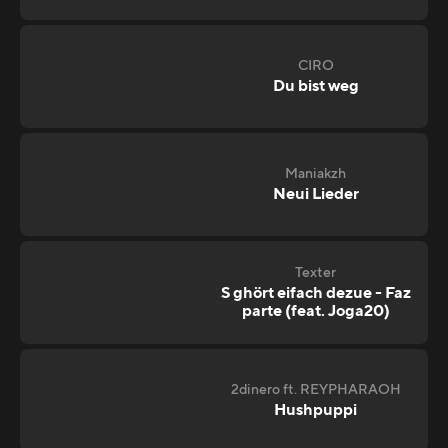
CIRO
Du bist weg
Maniakzh
Neui Lieder
Texter
S ghört eifach dezue - Faz
parte (feat. Joga20)
2dinero ft. REYPHARAOH
Hushpuppi