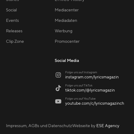
Social
Mediacenter
Events
Mediadaten
Releases
Werbung
Clip Zone
Promocenter
Social Media
Folge uns auf Instagram

instagram.com/lyricsmagazin
Folge uns auf TikTok

tiktok.com/@lyricsmagazin
Folge uns auf YouTube

youtube.com/c/lyricsmagazinch
Impressum, AGBs und Datenschutz
Webseite by
ESE Agency